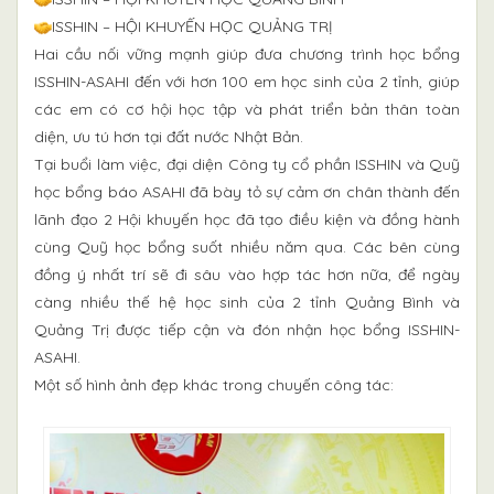
ISSHIN – HỘI KHUYẾN HỌC QUẢNG TRỊ
Hai cầu nối vững mạnh giúp đưa chương trình học bổng
ISSHIN-ASAHI đến với hơn 100 em học sinh của 2 tỉnh, giúp
các em có cơ hội học tập và phát triển bản thân toàn
diện, ưu tú hơn tại đất nước Nhật Bản.
Tại buổi làm việc, đại diện Công ty cổ phần ISSHIN và Quỹ
học bổng báo ASAHI đã bày tỏ sự cảm ơn chân thành đến
lãnh đạo 2 Hội khuyến học đã tạo điều kiện và đồng hành
cùng Quỹ học bổng suốt nhiều năm qua. Các bên cùng
đồng ý nhất trí sẽ đi sâu vào hợp tác hơn nữa, để ngày
càng nhiều thế hệ học sinh của 2 tỉnh Quảng Bình và
Quảng Trị được tiếp cận và đón nhận học bổng ISSHIN-
ASAHI.
Một số hình ảnh đẹp khác trong chuyến công tác: