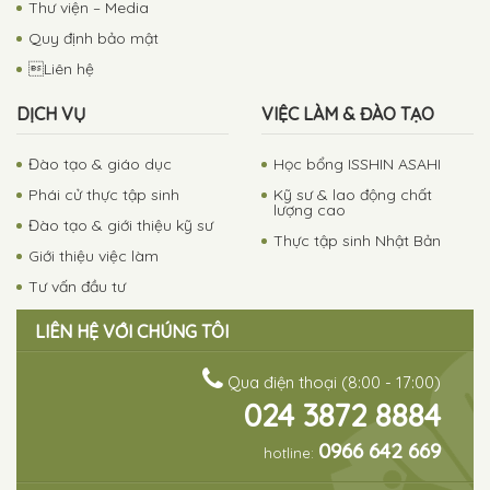
Thư viện – Media
Quy định bảo mật
Liên hệ
DỊCH VỤ
VIỆC LÀM & ĐÀO TẠO
Đào tạo & giáo dục
Học bổng ISSHIN ASAHI
Phái cử thực tập sinh
Kỹ sư & lao động chất
lượng cao
Đào tạo & giới thiệu kỹ sư
Thực tập sinh Nhật Bản
Giới thiệu việc làm
Tư vấn đầu tư
LIÊN HỆ VỚI CHÚNG TÔI
Qua điện thoại (8:00 - 17:00)
024 3872 8884
0966 642 669
hotline: