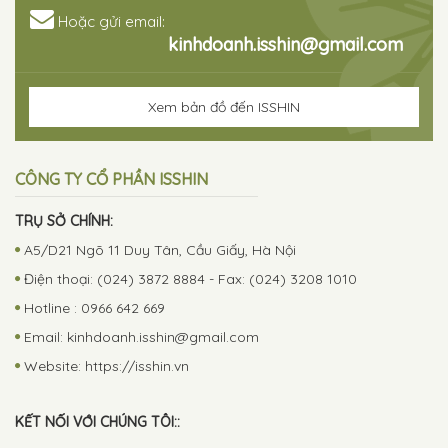
Hoặc gửi email:
kinhdoanh.isshin@gmail.com
Xem bản đồ đến ISSHIN
CÔNG TY CỔ PHẦN ISSHIN
TRỤ SỞ CHÍNH:
A5/D21 Ngõ 11 Duy Tân, Cầu Giấy, Hà Nội
Điện thoại: (024) 3872 8884 - Fax: (024) 3208 1010
Hotline : 0966 642 669
Email:
kinhdoanh.isshin@gmail.com
Website: https://isshin.vn
KẾT NỐI VỚI CHÚNG TÔI::