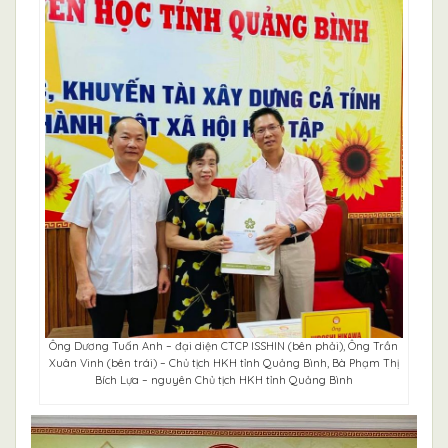
Ông Dương Tuấn Anh – đại diện CTCP ISSHIN (bên phải), Ông Trần
Xuân Vinh (bên trái) – Chủ tịch HKH tỉnh Quảng Bình, Bà Phạm Thị
Bích Lựa – nguyên Chủ tịch HKH tỉnh Quảng Bình