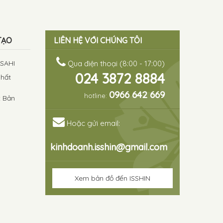
TẠO
LIÊN HỆ VỚI CHÚNG TÔI
ASAHI
Qua điện thoại (8:00 - 17:00)
024 3872 8884
chất
0966 642 669
hotline:
t Bản
Hoặc gửi email:
kinhdoanh.isshin@gmail.com
Xem bản đồ đến ISSHIN