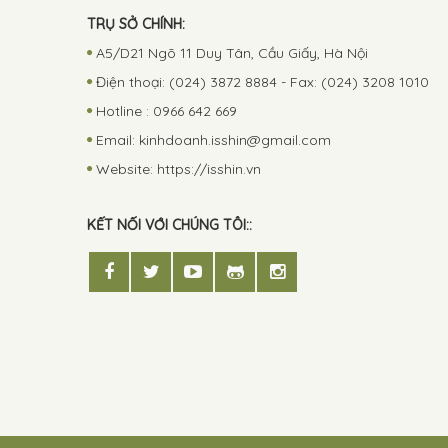
TRỤ SỞ CHÍNH:
A5/D21 Ngõ 11 Duy Tân, Cầu Giấy, Hà Nội
Điện thoại: (024) 3872 8884 - Fax: (024) 3208 1010
Hotline : 0966 642 669
Email:
kinhdoanh.isshin@gmail.com
Website: https://isshin.vn
KẾT NỐI VỚI CHÚNG TÔI::