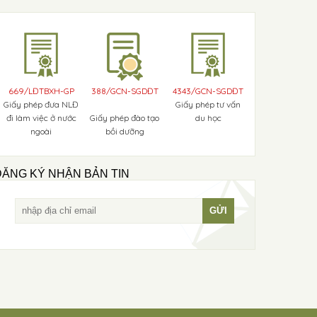
669/LĐTBXH-GP
388/GCN-SGDĐT
4343/GCN-SGDĐT
Giấy phép đưa NLĐ
Giấy phép tư vấn
đi làm việc ở nước
Giấy phép đào tạo
du học
ngoài
bồi dưỡng
ĐĂNG KÝ NHẬN BẢN TIN