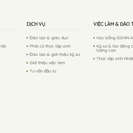
DỊCH VỤ
VIỆC LÀM & ĐÀO 
Đào tạo & giáo dục
Học bổng ISSHIN 
phận
Phái cử thực tập sinh
Kỹ sư & lao động 
lượng cao
Đào tạo & giới thiệu kỹ sư
Thực tập sinh Nhậ
Giới thiệu việc làm
Tư vấn đầu tư