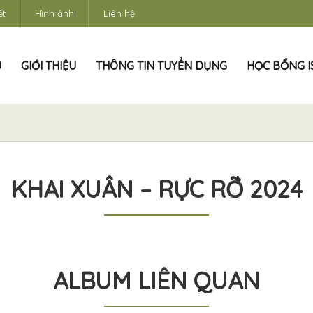
ết
Hình ảnh
Liên hệ
Ủ
GIỚI THIỆU
THÔNG TIN TUYỂN DỤNG
HỌC BỔNG IS
KHAI XUÂN – RỰC RỠ 2024
ALBUM LIÊN QUAN