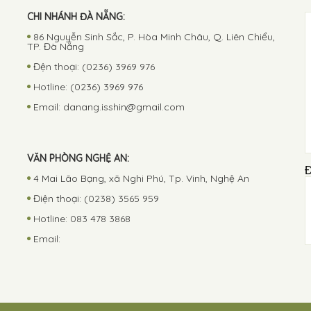
CHI NHÁNH ĐÀ NẴNG:
86 Nguyễn Sinh Sắc, P. Hòa Minh Châu, Q. Liên Chiểu,
TP. Đà Nẵng
Đện thoại: (0236) 3969 976
Hotline: (0236) 3969 976
Email:
danang.isshin@gmail.com
VĂN PHÒNG NGHỆ AN:
4 Mai Lão Bạng, xã Nghi Phú, Tp. Vinh, Nghệ An
Điện thoại: (0238) 3565 959
Hotline: 083 478 3868
Email: