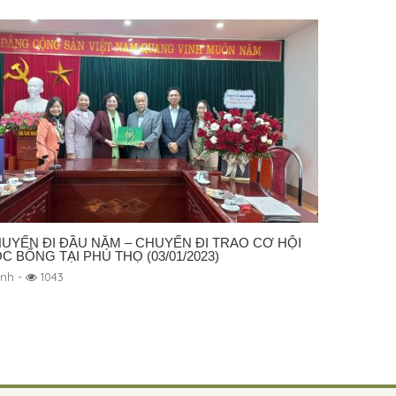
UYẾN ĐI ĐẦU NĂM – CHUYẾN ĐI TRAO CƠ HỘI
C BỔNG TẠI PHÚ THỌ (03/01/2023)
ảnh -
1043