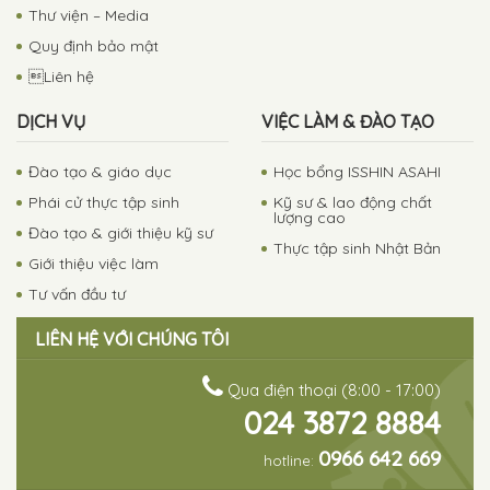
Thư viện – Media
Quy định bảo mật
Liên hệ
DỊCH VỤ
VIỆC LÀM & ĐÀO TẠO
Đào tạo & giáo dục
Học bổng ISSHIN ASAHI
Phái cử thực tập sinh
Kỹ sư & lao động chất
lượng cao
Đào tạo & giới thiệu kỹ sư
Thực tập sinh Nhật Bản
Giới thiệu việc làm
Tư vấn đầu tư
LIÊN HỆ VỚI CHÚNG TÔI
Qua điện thoại (8:00 - 17:00)
024 3872 8884
0966 642 669
hotline: