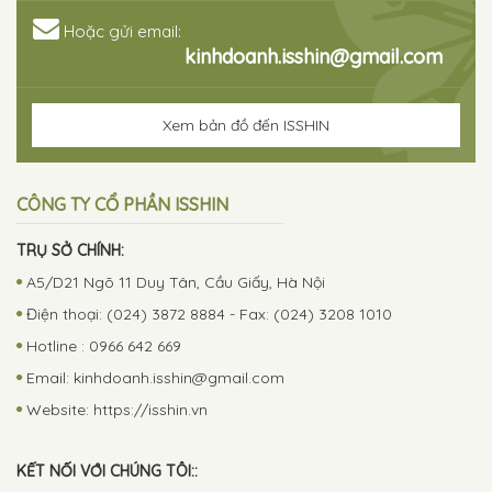
Hoặc gửi email:
kinhdoanh.isshin@gmail.com
Xem bản đồ đến ISSHIN
CÔNG TY CỔ PHẦN ISSHIN
TRỤ SỞ CHÍNH:
A5/D21 Ngõ 11 Duy Tân, Cầu Giấy, Hà Nội
Điện thoại: (024) 3872 8884 - Fax: (024) 3208 1010
Hotline : 0966 642 669
Email:
kinhdoanh.isshin@gmail.com
Website: https://isshin.vn
KẾT NỐI VỚI CHÚNG TÔI::