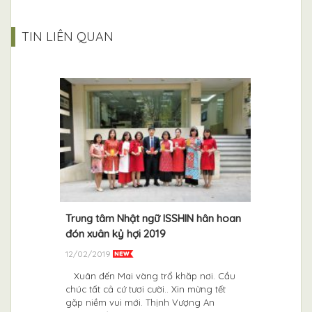
TIN LIÊN QUAN
NHỮNG C
TIÊN Ở N
09/05/20
Chắc hẳn 
lịch, du h
không khỏi
tuyệt mỹ c
 lưu học
Trung tâm Nhật ngữ ISSHIN hân hoan
chi tiết
đón xuân kỷ hợi 2019
12/02/2019
nh Nhật
Xuân đến Mai vàng trổ khăp nơi. Cầu
ệu cho
chúc tất cả cứ tươi cười.. Xin mừng tết
 lưu học
gặp niềm vui mới. Thịnh Vượng An