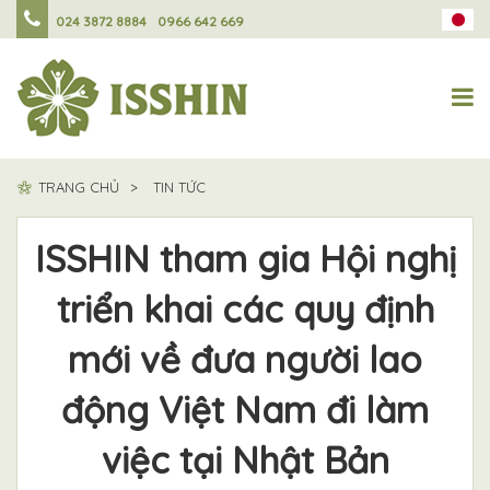
024 3872 8884
0966 642 669
TRANG CHỦ
TIN TỨC
ISSHIN tham gia Hội nghị
triển khai các quy định
mới về đưa người lao
động Việt Nam đi làm
việc tại Nhật Bản