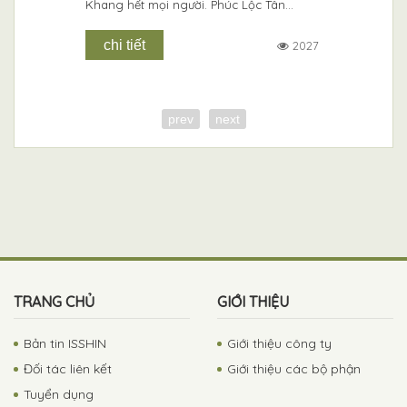
i Nhật Bản
Khang hết mọi người. Phúc Lộc Tân...
chi tiết
2027
2138
prev
next
TRANG CHỦ
GIỚI THIỆU
Bản tin ISSHIN
Giới thiệu công ty
Đối tác liên kết
Giới thiệu các bộ phận
Tuyển dụng