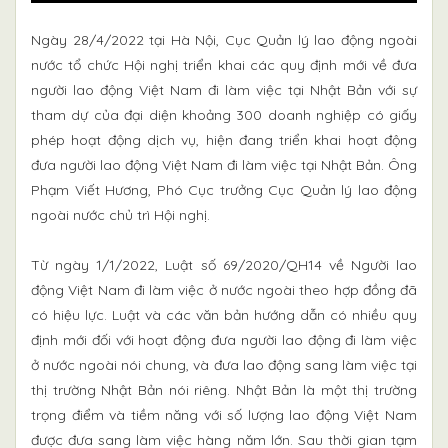
Ngày 28/4/2022 tại Hà Nội, Cục Quản lý lao động ngoài
nước tổ chức Hội nghị triển khai các quy định mới về đưa
người lao động Việt Nam đi làm việc tại Nhật Bản với sự
tham dự của đại diện khoảng 300 doanh nghiệp có giấy
phép hoạt động dịch vụ, hiện đang triển khai hoạt động
đưa người lao động Việt Nam đi làm việc tại Nhật Bản. Ông
Phạm Viết Hương, Phó Cục trưởng Cục Quản lý lao động
ngoài nước chủ trì Hội nghị.
Từ ngày 1/1/2022, Luật số 69/2020/QH14 về Người lao
động Việt Nam đi làm việc ở nước ngoài theo hợp đồng đã
có hiệu lực. Luật và các văn bản hướng dẫn có nhiều quy
định mới đối với hoạt động đưa người lao động đi làm việc
ở nước ngoài nói chung, và đưa lao động sang làm việc tại
thị trường Nhật Bản nói riêng. Nhật Bản là một thị trường
trọng điểm và tiềm năng với số lượng lao động Việt Nam
được đưa sang làm việc hàng năm lớn. Sau thời gian tạm