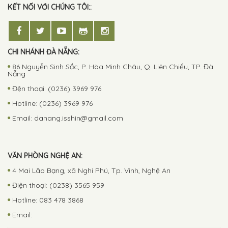
KẾT NỐI VỚI CHÚNG TÔI::
CHI NHÁNH ĐÀ NẴNG:
86 Nguyễn Sinh Sắc, P. Hòa Minh Châu, Q. Liên Chiểu, TP. Đà
Nẵng
Đện thoại: (0236) 3969 976
Hotline: (0236) 3969 976
Email:
danang.isshin@gmail.com
VĂN PHÒNG NGHỆ AN:
4 Mai Lão Bạng, xã Nghi Phú, Tp. Vinh, Nghệ An
Điện thoại: (0238) 3565 959
Hotline: 083 478 3868
Email: