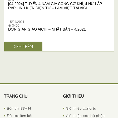
[04.2024] TUYỂN 4 NAM GIA CÔNG CƠ KHÍ, 4 NỮ LẮP
RÁP LINH KIỆN ĐIỆN TỬ – LÀM VIỆC TẠI AICHI
15/04/2021
3406
ĐƠN GIÀN GIÁO AICHI – NHẬT BẢN – 4/2021
XEM THÊM
TRANG CHỦ
GIỚI THIỆU
Bản tin ISSHIN
Giới thiệu công ty
Đối tác liên kết
Giới thiệu các bộ phận