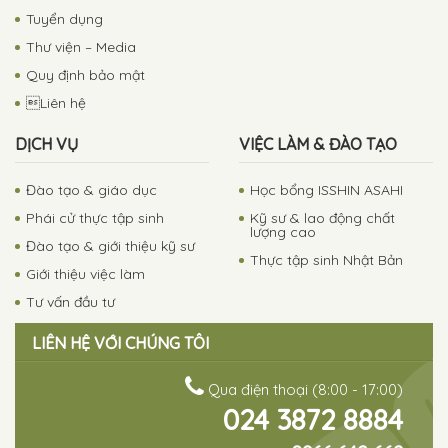
Tuyển dụng
Thư viện – Media
Quy định bảo mật
Liên hệ
DỊCH VỤ
VIỆC LÀM & ĐÀO TẠO
Đào tạo & giáo dục
Học bổng ISSHIN ASAHI
Phái cử thực tập sinh
Kỹ sư & lao động chất
lượng cao
Đào tạo & giới thiệu kỹ sư
Thực tập sinh Nhật Bản
Giới thiệu việc làm
Tư vấn đầu tư
LIÊN HỆ VỚI CHÚNG TÔI
Qua điện thoại (8:00 - 17:00)
024 3872 8884