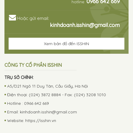
0966 642 669
hotline:
Hoặc gửi email:
kinhdoanh.isshin@gmail.com
Xem bản đồ đến ISSHIN
CÔNG TY CỔ PHẦN ISSHIN
TRỤ SỞ CHÍNH:
A5/D21 Ngõ 11 Duy Tân, Cầu Giấy, Hà Nội
Điện thoại: (024) 3872 8884 - Fax: (024) 3208 1010
Hotline : 0966 642 669
Email:
kinhdoanh.isshin@gmail.com
Website: https://isshin.vn