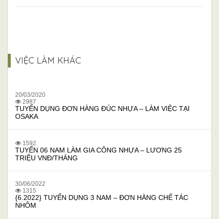
VIỆC LÀM KHÁC
20/03/2020
2987
TUYỂN DỤNG ĐƠN HÀNG ĐÚC NHỰA – LÀM VIỆC TẠI
OSAKA
1592
TUYỂN 06 NAM LÀM GIA CÔNG NHỰA – LƯƠNG 25
TRIỆU VNĐ/THÁNG
30/06/2022
1315
{6.2022} TUYỂN DỤNG 3 NAM – ĐƠN HÀNG CHẾ TÁC
NHÔM