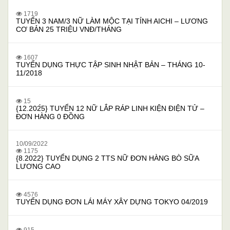
1719
TUYỂN 3 NAM/3 NỮ LÀM MỘC TẠI TỈNH AICHI – LƯƠNG
CƠ BẢN 25 TRIỆU VNĐ/THÁNG
1607
TUYỂN DỤNG THỰC TẬP SINH NHẬT BẢN – THÁNG 10-
11/2018
15
{12.202̀5} TUYỂN 12 NỮ LẮP RÁP LINH KIỆN ĐIỆN TỬ –
ĐƠN HÀNG 0 ĐỒNG
10/09/2022
1175
{8.2022} TUYỂN DỤNG 2 TTS NỮ ĐƠN HÀNG BÒ SỮA
LƯƠNG CAO
4576
TUYỂN DỤNG ĐƠN LÁI MÁY XÂY DỰNG TOKYO 04/2019
915