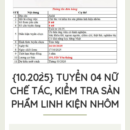
{10.202̀5} TUYỂN 04 NỮ
CHẾ TÁC, KIỂM TRA SẢN
PHẨM LINH KIỆN NHÔM