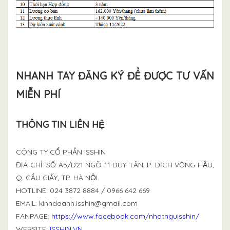
NHANH TAY ĐĂNG KÝ ĐỂ ĐƯỢC TƯ VẤN
MIỄN PHÍ
THÔNG TIN LIÊN HỆ
CÔNG TY CỔ PHẦN ISSHIN
ĐỊA CHỈ: SỐ A5/D21 NGÕ 11 DUY TÂN, P. DỊCH VỌNG HẬU,
Q. CẦU GIẤY, TP. HÀ NỘI.
HOTLINE: 024 3872 8884 / 0966 642 669
EMAIL:
kinhdoanh.isshin@gmail.com
FANPAGE:
https://www.facebook.com/nhatnguisshin/
WEBSITE:
ISSHIN.VN