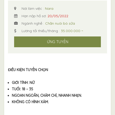
Nơi làm việc :
Nara
Hạn nộp hồ sơ:
20/05/2022
Ngành nghề :
Chăn nuôi bò sữa
Lương tối thiếu/tháng :
35.000.000 ~
ỨNG TUYỂN
ĐIỀU KIỆN TUYỂN CHỌN
GIỚI TÍNH: NỮ
TUỔI: 18 – 35
NGOAN NGOÃN, CHĂM CHỈ, NHANH NHẸN.
KHÔNG CÓ HÌNH XĂM.