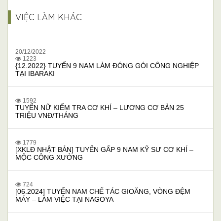
VIỆC LÀM KHÁC
20/12/2022
1223
{12.2022} TUYỂN 9 NAM LÀM ĐÓNG GÓI CÔNG NGHIỆP
TẠI IBARAKI
1592
TUYỂN NỮ KIỂM TRA CƠ KHÍ – LƯƠNG CƠ BẢN 25
TRIỆU VNĐ/THÁNG
1779
[XKLĐ NHẬT BẢN] TUYỂN GẤP 9 NAM KỸ SƯ CƠ KHÍ –
MỘC CÔNG XƯỞNG
724
[06.2024] TUYỂN NAM CHẾ TÁC GIOĂNG, VÒNG ĐỆM
MÁY – LÀM VIỆC TẠI NAGOYA