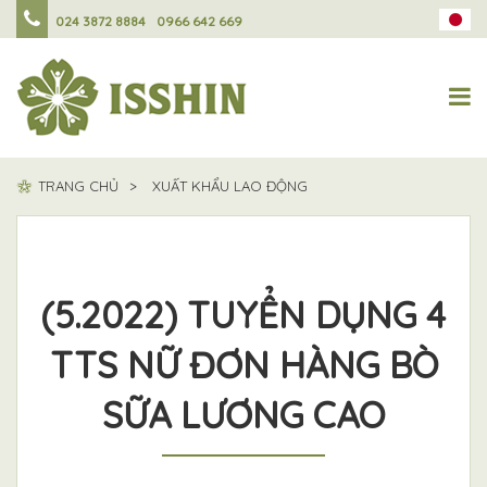
024 3872 8884
0966 642 669
TRANG CHỦ
XUẤT KHẨU LAO ĐỘNG
(5.2022) TUYỂN DỤNG 4
TTS NỮ ĐƠN HÀNG BÒ
SỮA LƯƠNG CAO