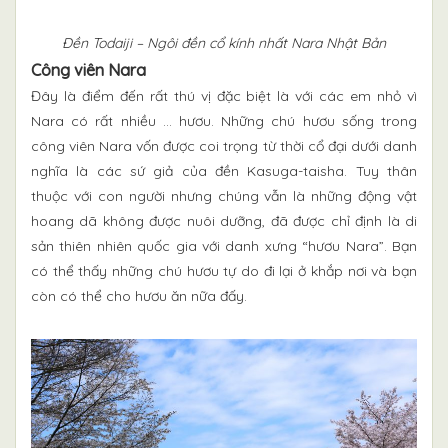
Đền Todaiji – Ngôi đền cổ kính nhất Nara Nhật Bản
Công viên Nara
Đây là điểm đến rất thú vị đặc biệt là với các em nhỏ vì
Nara có rất nhiều … hươu. Những chú hươu sống trong
công viên Nara vốn được coi trọng từ thời cổ đại dưới danh
nghĩa là các sứ giả của đền Kasuga-taisha. Tuy thân
thuộc với con người nhưng chúng vẫn là những động vật
hoang dã không được nuôi dưỡng, đã được chỉ định là di
sản thiên nhiên quốc gia với danh xưng “hươu Nara”. Bạn
có thể thấy những chú hươu tự do đi lại ở khắp nơi và bạn
còn có thể cho hươu ăn nữa đấy.