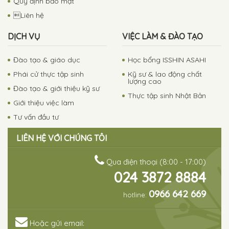
Quy định bảo mật
Liên hệ
DỊCH VỤ
VIỆC LÀM & ĐÀO TẠO
Đào tạo & giáo dục
Học bổng ISSHIN ASAHI
Phái cử thực tập sinh
Kỹ sư & lao động chất
lượng cao
Đào tạo & giới thiệu kỹ sư
Thực tập sinh Nhật Bản
Giới thiệu việc làm
Tư vấn đầu tư
LIÊN HỆ VỚI CHÚNG TÔI
Qua điện thoại (8:00 - 17:00)
024 3872 8884
0966 642 669
hotline:
Hoặc gửi email: