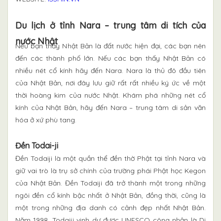
Du lịch ở tỉnh Nara – trung tâm di tích của
nước Nhật
Nếu bạn thấy Nhật Bản là đất nước hiện đại, các bạn nên
đến các thành phố lớn. Nếu các bạn thấy Nhật Bản có
nhiều nét cổ kính hãy đến Nara. Nara là thủ đô đầu tiên
của Nhật Bản, nơi đây lưu giữ rất rất nhiều ký ức về một
thời hoàng kim của nước Nhật. Khám phá những nét cổ
kính của Nhật Bản, hãy đến Nara – trung tâm di sản văn
hóa ở xứ phù tang.
Đền Todai-ji
Đền Todaiji là một quần thể đền thờ Phật tại tỉnh Nara và
giữ vai trò là trụ sở chính của trường phái Phật học Kegon
của Nhật Bản. Đền Todaiji đã trở thành một trong những
ngôi đền cổ kính bậc nhất ở Nhật Bản, đồng thời, cũng là
một trong những địa danh có cảnh đẹp nhất Nhật Bản.
Năm 1998, Todaiji vinh dự được UNESCO công nhận là Di