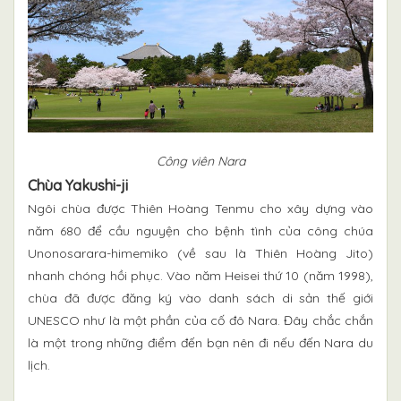
Công viên Nara
Chùa Yakushi-ji
Ngôi chùa được Thiên Hoàng Tenmu cho xây dựng vào
năm 680 để cầu nguyện cho bệnh tình của công chúa
Unonosarara-himemiko (về sau là Thiên Hoàng Jito)
nhanh chóng hồi phục. Vào năm Heisei thứ 10 (năm 1998),
chùa đã được đăng ký vào danh sách di sản thế giới
UNESCO như là một phần của cố đô Nara. Đây chắc chắn
là một trong những điểm đến bạn nên đi nếu đến Nara du
lịch.