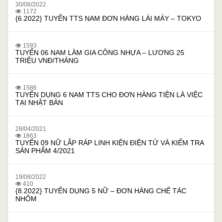
30/06/2022
1172
{6.2022} TUYỂN TTS NAM ĐƠN HÀNG LÁI MÁY – TOKYO
1593
TUYỂN 06 NAM LÀM GIA CÔNG NHỰA – LƯƠNG 25
TRIỆU VNĐ/THÁNG
1586
TUYỂN DỤNG 6 NAM TTS CHO ĐƠN HÀNG TIỆN LÀ VIỆC
TẠI NHẬT BẢN
28/04/2021
1863
TUYỂN 09 NỮ LẮP RÁP LINH KIỆN ĐIỆN TỬ VÀ KIỂM TRA
SẢN PHẨM 4/2021
19/08/2022
410
{8.2022} TUYỂN DỤNG 5 NỮ – ĐƠN HÀNG CHẾ TÁC
NHÔM