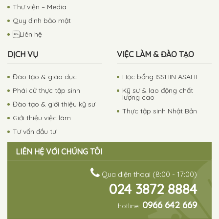
Thư viện – Media
Quy định bảo mật
Liên hệ
DỊCH VỤ
VIỆC LÀM & ĐÀO TẠO
Đào tạo & giáo dục
Học bổng ISSHIN ASAHI
Phái cử thực tập sinh
Kỹ sư & lao động chất
lượng cao
Đào tạo & giới thiệu kỹ sư
Thực tập sinh Nhật Bản
Giới thiệu việc làm
Tư vấn đầu tư
LIÊN HỆ VỚI CHÚNG TÔI
Qua điện thoại (8:00 - 17:00)
024 3872 8884
0966 642 669
hotline: