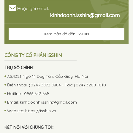
Hoặc gửi email:
kinhdoanh.isshin@gmail.com
Xem bản đồ đến ISSHIN
CÔNG TY CỔ PHẦN ISSHIN
TRỤ SỞ CHÍNH:
A5/D21 Ngõ 11 Duy Tân, Cầu Giấy, Hà Nội
Điện thoại: (024) 3872 8884 - Fax: (024) 3208 1010
Hotline : 0966 642 669
Email:
kinhdoanh.isshin@gmail.com
Website: https://isshin.vn
KẾT NỐI VỚI CHÚNG TÔI::