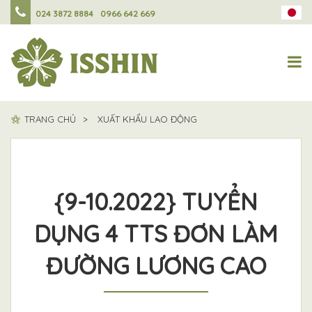
024 3872 8884
0966 642 669
TRANG CHỦ
XUẤT KHẨU LAO ĐỘNG
{9-10.2022} TUYỂN
DỤNG 4 TTS ĐƠN LÀM
ĐƯỜNG LƯƠNG CAO