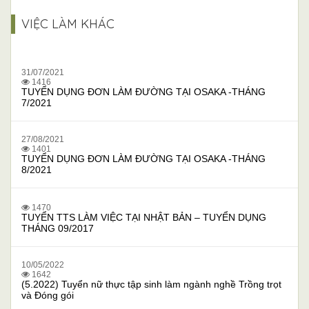
VIỆC LÀM KHÁC
31/07/2021
1416
TUYỂN DỤNG ĐƠN LÀM ĐƯỜNG TẠI OSAKA -THÁNG
7/2021
27/08/2021
1401
TUYỂN DỤNG ĐƠN LÀM ĐƯỜNG TẠI OSAKA -THÁNG
8/2021
1470
TUYỂN TTS LÀM VIỆC TẠI NHẬT BẢN – TUYỂN DỤNG
THÁNG 09/2017
10/05/2022
1642
(5.2022) Tuyển nữ thực tập sinh làm ngành nghề Trồng trọt
và Đóng gói