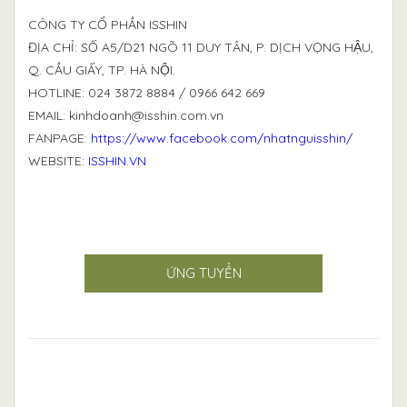
CÔNG TY CỔ PHẦN ISSHIN
ĐỊA CHỈ: SỐ A5/D21 NGÕ 11 DUY TÂN, P. DỊCH VỌNG HẬU,
Q. CẦU GIẤY, TP. HÀ NỘI.
HOTLINE: 024 3872 8884 / 0966 642 669
EMAIL:
kinhdoanh@isshin.com.vn
FANPAGE:
https://www.facebook.com/nhatnguisshin/
WEBSITE:
ISSHIN.VN
ỨNG TUYỂN