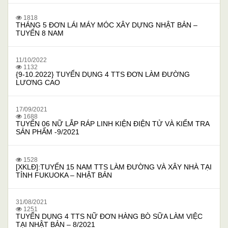
1818
THÁNG 5 ĐƠN LÁI MÁY MÓC XÂY DỰNG NHẬT BẢN –
TUYỂN 8 NAM
11/10/2022
1132
{9-10.2022} TUYỂN DỤNG 4 TTS ĐƠN LÀM ĐƯỜNG
LƯƠNG CAO
17/09/2021
1688
TUYỂN 06 NỮ LẮP RÁP LINH KIỆN ĐIỆN TỬ VÀ KIỂM TRA
SẢN PHẨM -9/2021
1528
[XKLĐ]:TUYỂN 15 NAM TTS LÀM ĐƯỜNG VÀ XÂY NHÀ TẠI
TỈNH FUKUOKA – NHẬT BẢN
31/08/2021
1251
TUYỂN DỤNG 4 TTS NỮ ĐƠN HÀNG BÒ SỮA LÀM VIỆC
TẠI NHẬT BẢN – 8/2021