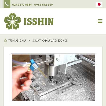
024 3872 8884
0966 642 669
TRANG CHỦ
XUẤT KHẨU LAO ĐỘNG