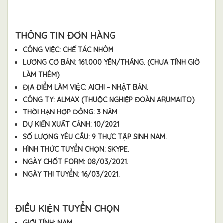
THÔNG TIN ĐƠN HÀNG
CÔNG VIỆC: CHẾ TÁC NHÔM
LƯƠNG CƠ BẢN: 161.000 YÊN/THÁNG. (CHƯA TÍNH GIỜ
LÀM THÊM)
ĐỊA ĐIỂM LÀM VIỆC: AICHI – NHẬT BẢN.
CÔNG TY: ALMAX (THUỘC NGHIỆP ĐOÀN ARUMAITO)
THỜI HẠN HỢP ĐỒNG: 3 NĂM
DỰ KIẾN XUẤT CẢNH: 10/2021
SỐ LƯỢNG YÊU CẦU: 9 THỰC TẬP SINH NAM.
HÌNH THỨC TUYỂN CHỌN: SKYPE.
NGÀY CHỐT FORM: 08/03/2021.
NGÀY THI TUYỂN: 16/03/2021.
ĐIỀU KIỆN TUYỂN CHỌN
GIỚI TÍNH: NAM