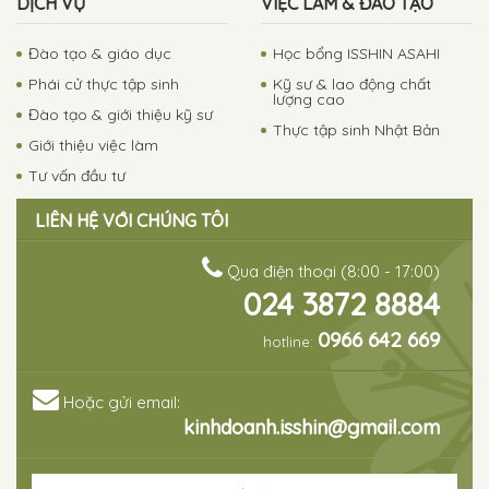
DỊCH VỤ
VIỆC LÀM & ĐÀO TẠO
Đào tạo & giáo dục
Học bổng ISSHIN ASAHI
Phái cử thực tập sinh
Kỹ sư & lao động chất
lượng cao
Đào tạo & giới thiệu kỹ sư
Thực tập sinh Nhật Bản
Giới thiệu việc làm
Tư vấn đầu tư
LIÊN HỆ VỚI CHÚNG TÔI
Qua điện thoại (8:00 - 17:00)
024 3872 8884
0966 642 669
hotline:
Hoặc gửi email:
kinhdoanh.isshin@gmail.com