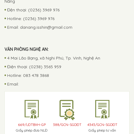
Nẵng
Đện thoại: (0236) 3969 976
Hotline: (0236) 3969 976
Email:
danang.isshin@gmail.com
VĂN PHÒNG NGHỆ AN:
4 Mai Lão Bạng, xã Nghi Phú, Tp. Vinh, Nghệ An
Điện thoại: (0238) 3565 959
Hotline: 083 478 3868
Email:
669/LĐTBXH-GP
388/GCN-SGDĐT
4343/GCN-SGDĐT
Giấy phép đưa NLĐ
Giấy phép tư vấn