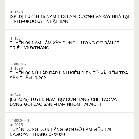
1528
[XKLĐ]:TUYỂN 15 NAM TTS LÀM ĐƯỜNG VÀ XÂY NHÀ TẠI
TỈNH FUKUOKA – NHẬT BẢN
1884
TUYỂN 09 NAM LÀM XÂY DỰNG- LƯƠNG CƠ BẢN 25
TRIỆU VNĐ/THÁNG
17/09/2021
1686
TUYỂN 06 NỮ LẮP RÁP LINH KIỆN ĐIỆN TỬ VÀ KIỂM TRA
SẢN PHẨM -9/2021
944
{03.202̀5} TUYỂN NAM, NỮ ĐƠN HÀNG CHẾ TÁC VÀ
ĐÓNG GÓI CÁC SẢN PHẨM NHÔM TẠI AICHI
21/02/2020
2075
TUYỂN DỤNG ĐƠN HÀNG SƠN GỖ LÀM VIỆC TẠI
NAGOYA – THÁNG 02/2020