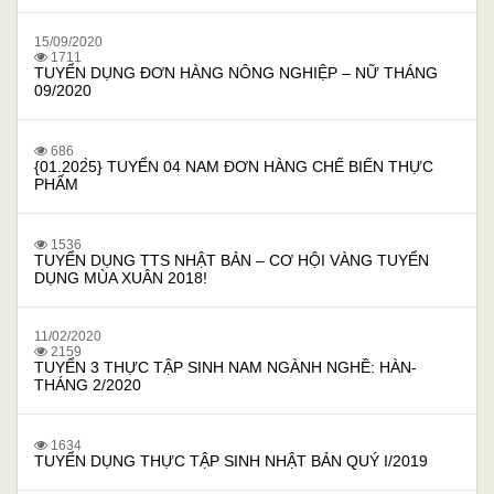
15/09/2020
1711
TUYỂN DỤNG ĐƠN HÀNG NÔNG NGHIỆP – NỮ THÁNG
09/2020
686
{01.202̀5} TUYỂN 04 NAM ĐƠN HÀNG CHẾ BIẾN THỰC
PHẨM
1536
TUYỂN DỤNG TTS NHẬT BẢN – CƠ HỘI VÀNG TUYỂN
DỤNG MÙA XUÂN 2018!
11/02/2020
2159
TUYỂN 3 THỰC TẬP SINH NAM NGÀNH NGHỀ: HÀN-
THÁNG 2/2020
1634
TUYỂN DỤNG THỰC TẬP SINH NHẬT BẢN QUÝ I/2019