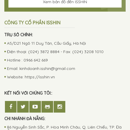
Xem bản đồ đến ISSHIN
CÔNG TY CỔ PHẦN ISSHIN
TRỤ SỞ CHÍNH:
A5/D21 Ngõ 11 Duy Tân, Cầu Giấy, Hà Nội
Điện thoại: (024) 3872 8884 - Fax: (024) 3208 1010
Hotline : 0966 642 669
Email:
kinhdoanh.isshin@gmail.com
Website: https://isshin.vn
KẾT NỐI VỚI CHÚNG TÔI::
CHI NHÁNH ĐÀ NẴNG:
86 Nguyễn Sinh Sắc, P. Hòa Minh Châu, Q. Liên Chiểu, TP. Đà