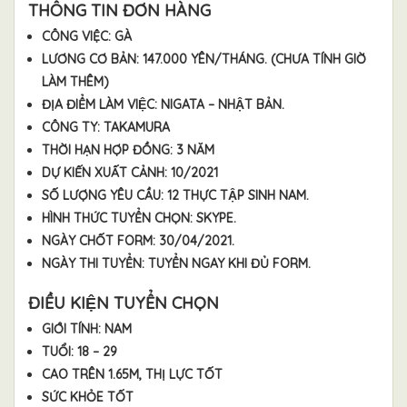
THÔNG TIN ĐƠN HÀNG
CÔNG VIỆC: GÀ
LƯƠNG CƠ BẢN: 147.000 YÊN/THÁNG. (CHƯA TÍNH GIỜ
LÀM THÊM)
ĐỊA ĐIỂM LÀM VIỆC: NIGATA – NHẬT BẢN.
CÔNG TY: TAKAMURA
THỜI HẠN HỢP ĐỒNG: 3 NĂM
DỰ KIẾN XUẤT CẢNH: 10/2021
SỐ LƯỢNG YÊU CẦU: 12 THỰC TẬP SINH NAM.
HÌNH THỨC TUYỂN CHỌN: SKYPE.
NGÀY CHỐT FORM: 30/04/2021.
NGÀY THI TUYỂN: TUYỂN NGAY KHI ĐỦ FORM.
ĐIỀU KIỆN TUYỂN CHỌN
GIỚI TÍNH: NAM
TUỔI: 18 – 29
CAO TRÊN 1.65M, THỊ LỰC TỐT
SỨC KHỎE TỐT