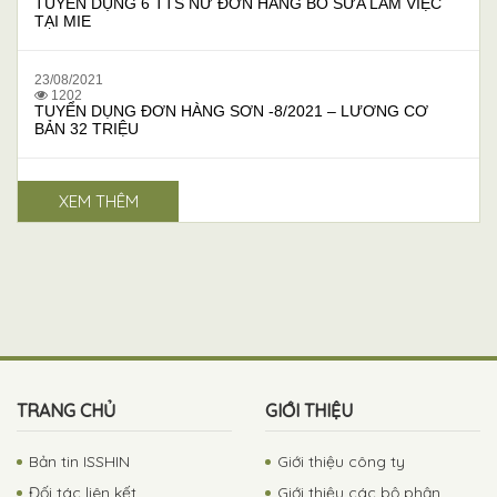
TUYỂN DỤNG 6 TTS NỮ ĐƠN HÀNG BÒ SỮA LÀM VIỆC
TẠI MIE
23/08/2021
1202
TUYỂN DỤNG ĐƠN HÀNG SƠN -8/2021 – LƯƠNG CƠ
BẢN 32 TRIỆU
XEM THÊM
TRANG CHỦ
GIỚI THIỆU
Bản tin ISSHIN
Giới thiệu công ty
Đối tác liên kết
Giới thiệu các bộ phận