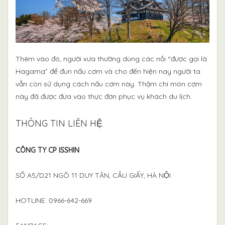
Thêm vào đó, người xưa thường dùng các nồi “được gọi là
Hagama” để đun nấu cơm và cho đến hiện nay người ta
vẫn còn sử dụng cách nấu cơm này. Thậm chí món cơm
này đã được đưa vào thực đơn phục vụ khách du lịch.
THÔNG TIN LIÊN HỆ
CÔNG TY CP ISSHIN
SỐ A5/D21 NGÕ 11 DUY TÂN, CẦU GIẤY, HÀ NỘI
HOTLINE: 0966-642-669