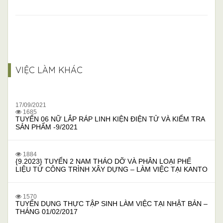
VIỆC LÀM KHÁC
17/09/2021
1685
TUYỂN 06 NỮ LẮP RÁP LINH KIỆN ĐIỆN TỬ VÀ KIỂM TRA
SẢN PHẨM -9/2021
1884
{9.2023} TUYỂN 2 NAM THÁO DỠ VÀ PHÂN LOẠI PHẾ
LIỆU TỪ CÔNG TRÌNH XÂY DỰNG – LÀM VIỆC TẠI KANTO
1570
TUYỂN DỤNG THỰC TẬP SINH LÀM VIỆC TẠI NHẬT BẢN –
THÁNG 01/02/2017