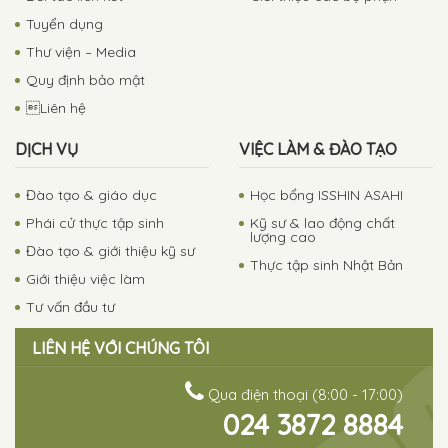
Tuyển dụng
Thư viện – Media
Quy định bảo mật
Liên hệ
DỊCH VỤ
VIỆC LÀM & ĐÀO TẠO
Đào tạo & giáo dục
Học bổng ISSHIN ASAHI
Phái cử thực tập sinh
Kỹ sư & lao động chất
lượng cao
Đào tạo & giới thiệu kỹ sư
Thực tập sinh Nhật Bản
Giới thiệu việc làm
Tư vấn đầu tư
LIÊN HỆ VỚI CHÚNG TÔI
Qua điện thoại (8:00 - 17:00)
024 3872 8884