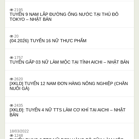
2195
TUYỂN 9 NAM LẮP ĐƯỜNG ỐNG NƯỚC TẠI THỦ ĐÔ
TOKYO – NHẬT BẢN
20
{04.202̀6} TUYỂN 16 NỮ THỰC PHẨM
1757
TUYỂN GẤP 03 NỮ LÀM MỘC TẠI TỈNH AICHI – NHẬT BẢN
2620
[XKLD] TUYỂN 12 NAM ĐƠN HÀNG NÔNG NGHIỆP (CHĂN
NUÔI GÀ)
2435
[XKLĐ]: TUYỂN 4 NỮ TTS LÀM CƠ KHÍ TẠI AICHI – NHẬT
BẢN
18/03/2022
1248