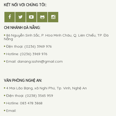
KẾT NỐI VỚI CHÚNG TÔI::
CHI NHÁNH ĐÀ NẴNG:
86 Nguyễn Sinh Sắc, P. Hòa Minh Châu, Q. Liên Chiểu, TP. Đà
Nẵng
Đện thoại: (0236) 3969 976
Hotline: (0236) 3969 976
Email:
danang.isshin@gmail.com
VĂN PHÒNG NGHỆ AN:
4 Mai Lão Bạng, xã Nghi Phú, Tp. Vinh, Nghệ An
Điện thoại: (0238) 3565 959
Hotline: 083 478 3868
Email: