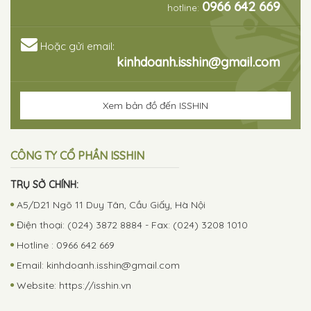
0966 642 669
hotline:
Hoặc gửi email:
kinhdoanh.isshin@gmail.com
Xem bản đồ đến ISSHIN
CÔNG TY CỔ PHẦN ISSHIN
TRỤ SỞ CHÍNH:
A5/D21 Ngõ 11 Duy Tân, Cầu Giấy, Hà Nội
Điện thoại: (024) 3872 8884 - Fax: (024) 3208 1010
Hotline : 0966 642 669
Email:
kinhdoanh.isshin@gmail.com
Website: https://isshin.vn