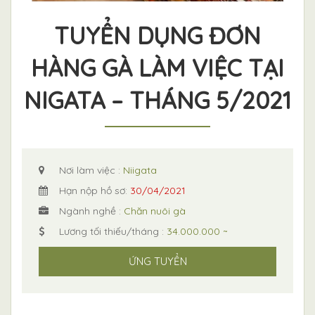
TUYỂN DỤNG ĐƠN
HÀNG GÀ LÀM VIỆC TẠI
NIGATA – THÁNG 5/2021
Nơi làm việc :
Niigata
Hạn nộp hồ sơ:
30/04/2021
Ngành nghề :
Chăn nuôi gà
Lương tối thiếu/tháng :
34.000.000 ~
ỨNG TUYỂN