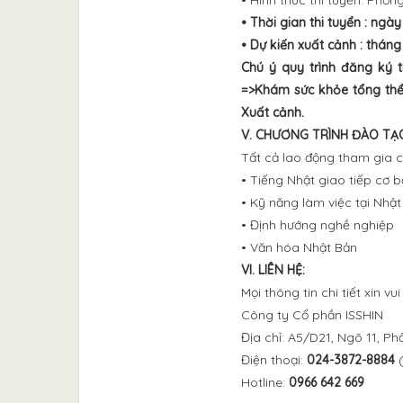
• Hình thức thi tuyển: Phỏn
• Thời gian thi tuyển : ngà
• Dự kiến xuất cảnh : tháng
Chú ý quy trình đăng ký 
=>Khám sức khỏe tổng thể 
Xuất cảnh.
V. CHƯƠNG TRÌNH ĐÀO TẠ
Tất cả lao động tham gia c
• Tiếng Nhật giao tiếp cơ 
• Kỹ năng làm việc tại Nhậ
• Định hướng nghề nghiệp
• Văn hóa Nhật Bản
VI. LIÊN HỆ:
Mọi thông tin chi tiết xin vui
Công ty Cổ phần ISSHIN
Địa chỉ: A5/D21, Ngõ 11, Ph
Điện thoại:
024-3872-8884
(
Hotline:
0966 642 669