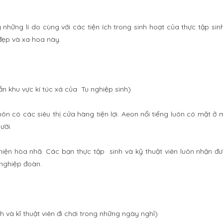
những lí do cùng với các tiện ích trong sinh hoạt của thực tập sin
 đẹp và xa hoa này.
gần khu vực kí túc xá của Tu nghiệp sinh)
ôn có các siêu thị cửa hàng tiện lợi. Aeon nổi tiếng luôn có mặt ở 
ười.
thiện hòa nhã. Các bạn thực tập sinh và kỹ thuật viên luôn nhận 
 nghiệp đoàn.
h và kĩ thuật viên đi chơi trong những ngày nghỉ)