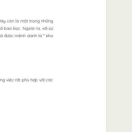
Đây còn là một trong những
ả bao bọc. Ngoài ra, với sự
nơi được mệnh danh là “ kho
g việc rất phù hợp với các