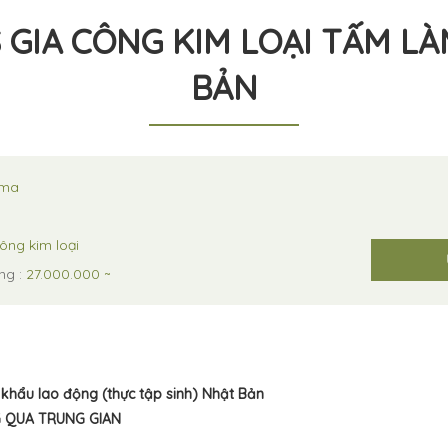
 GIA CÔNG KIM LOẠI TẤM LÀ
BẢN
ama
ông kim loại
ng :
27.000.000 ~
 khẩu lao động (thực tập sinh) Nhật Bản
G QUA TRUNG GIAN