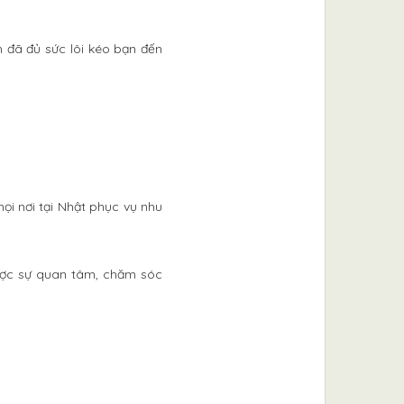
h đã đủ sức lôi kéo bạn đến
mọi nơi tại Nhật phục vụ nhu
được sự quan tâm, chăm sóc