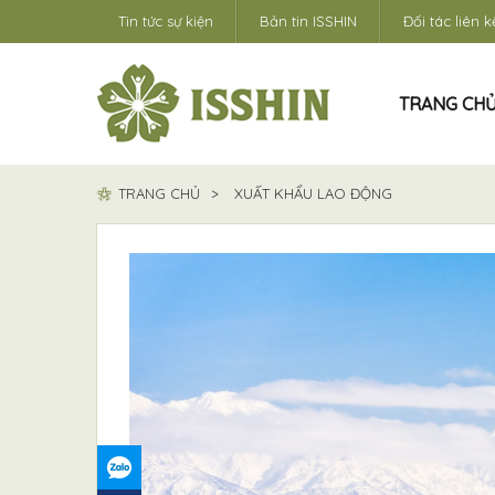
Tin tức sự kiện
Bản tin ISSHIN
Đối tác liên k
TRANG CH
TRANG CHỦ
XUẤT KHẨU LAO ĐỘNG