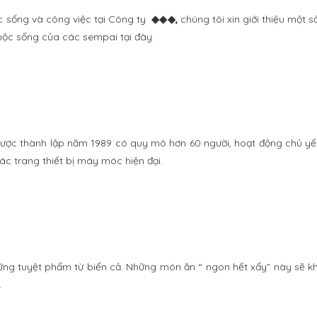
c sống và công việc tại Công ty
◆◆
◆,
chúng tôi xin giới thiệu một số
uộc sống của các sempai tại đây.
ược thành lập năm 1989 có quy mô hơn 60 người, hoạt động chủ yếu 
các trang thiết bị máy móc hiện đại.
ng tuyệt phẩm từ biển cả. Những món ăn “ ngon hết xẩy” này sẽ kh
.