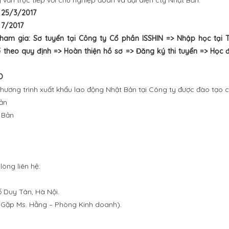
g vấn trực tiếp với chủ nghiệp đoàn và đại diện cty Nhật Bản.
y 25/3/2017
 7/2017
tham gia: Sơ tuyển tại Công ty Cổ phần ISSHIN => Nhập học tại 
theo quy định => Hoàn thiện hồ sơ => Đăng ký thi tuyển => Học 
O
hương trình xuất khẩu lao động Nhật Bản tại Công ty được đào tạo 
bản
t Bản
 lòng liên hệ:
ố Duy Tân, Hà Nội.
Gặp Ms. Hằng – Phòng Kinh doanh).