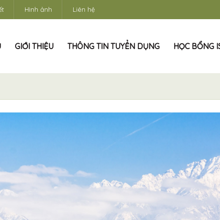
ết
Hình ảnh
Liên hệ
Ủ
GIỚI THIỆU
THÔNG TIN TUYỂN DỤNG
HỌC BỔNG IS