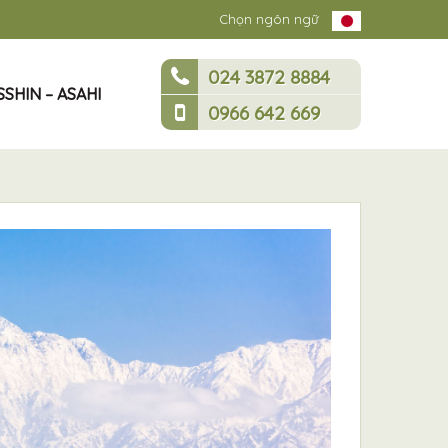
Chọn ngôn ngữ
024 3872 8884
SHIN – ASAHI
0966 642 669