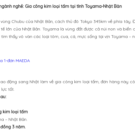
gành nghề: Gia công kim loại tấm tại tỉnh Toyama-Nhật Bản
 vùng Chubu của Nhật Bản, cách thủ đô Tokyo 345km về phía tây. 
ốc tế lớn của Nhật Bản. Toyama là vùng đất được cả núi non và biển c
hể tìm thấy vô vàn các loại tôm, cua, cá, mực sống tại vịn Toyama – 
lao động sang Nhật làm về gia công kim loại tấm, đơn hàng này côn
lực tốt.
sau:
g kim loại tấm
ma – Nhật Bản.
p đồng 3 năm.