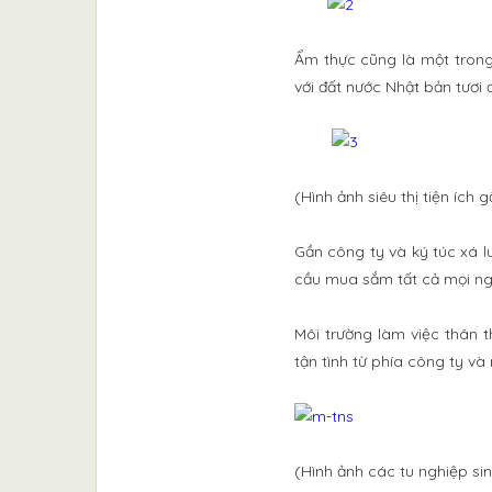
Ẩm thực cũng là một trong 
với đất nước Nhật bản tươi
(Hình ảnh siêu thị tiện ích 
Gần công ty và ký túc xá lu
cầu mua sắm tất cả mọi ng
Môi trường làm việc thân 
tận tình từ phía công ty và
(Hình ảnh các tu nghiệp sin