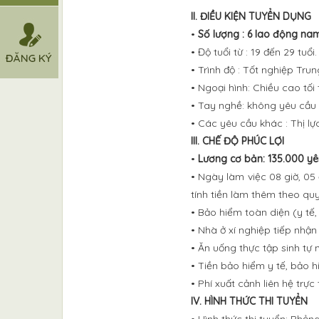
II. ĐIỀU KIỆN TUYỂN DỤNG
•
Số lượng : 6 lao động na
• Độ tuổi từ : 19 đến 29 tuổi.
• Trình độ : Tốt nghiệp Trun
• Ngoại hình: Chiều cao tối
• Tay nghề: không yêu cầu
• Các yêu cầu khác : Thị lự
III. CHẾ ĐỘ PHÚC LỢI
•
Lương cơ bản: 135.000 yê
• Ngày làm việc 08 giờ, 0
tính tiền làm thêm theo qu
• Bảo hiểm toàn diện (y tế, t
• Nhà ở xí nghiệp tiếp nhận
• Ăn uống thực tập sinh tự n
• Tiền bảo hiểm y tế, bảo h
• Phí xuất cảnh liên hệ trực 
IV. HÌNH THỨC THI TUYỂN