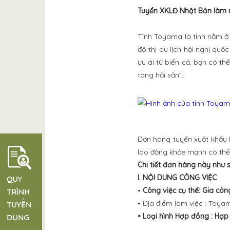
Tuyển XKLĐ Nhật Bản làm n
Tỉnh Toyama là tỉnh nằm ở
đô thị du lịch hội nghị qu
ưu ái từ biển cả, bạn có t
tàng hải sản”.
Đơn hàng tuyển xuất khẩu 
lao động khỏe mạnh có thể 
Chi tiết đơn hàng này như 
I. NỘI DUNG CÔNG VIỆC
•
Công việc cụ thể: Gia côn
• Địa điểm làm việc : Toya
• Loại hình Hợp đồng : Hợ