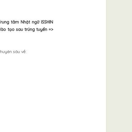
Trung tâm Nhật ngữ ISSHIN
đào tạo sau trúng tuyển =>
chuyên sâu về: