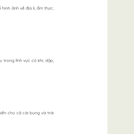
 hình ảnh về địa lí, ẩm thực,
trong lĩnh vực cơ khí, dập,
iến cho cả cái bụng và trái