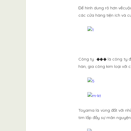
Để hình dung rõ hơn vềcuộ
các cửa hàng tiện ích và c
Công ty
◆◆
◆
là công ty đ
hàn, gia công kim loại với 
Toyama là vùng đất với nhữ
tim lấp đầy sự mãn nguyện