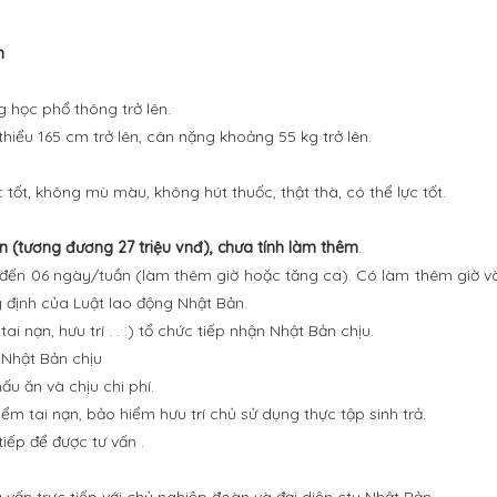
m
g học phổ thông trở lên.
 thiểu 165 cm trở lên, cân nặng khoảng 55 kg trở lên.
c tốt, không mù màu, không hút thuốc, thật thà, có thể lực tốt.
n (tương đương 27 triệu vnđ), chưa tính làm thêm
.
5 đến 06 ngày/tuần (làm thêm giờ hoặc tăng ca). Có làm thêm giờ 
y định của Luật lao động Nhật Bản.
ai nạn, hưu trí . . .) tổ chức tiếp nhận Nhật Bản chịu.
 Nhật Bản chịu
ấu ăn và chịu chi phí.
iểm tai nạn, bảo hiểm hưu trí chủ sử dụng thực tập sinh trả.
tiếp để được tư vấn .