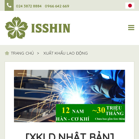
024 3872 8884
0966 642 669
TRANG CHỦ
XUẤT KHẨU LAO ĐỘNG
[XKLD NHẬT BẢN]