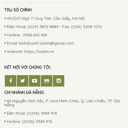
TRỤ SỞ CHÍNH:
A5/D21 Ngõ 11 Duy Tân, Cầu Giấy, Hà Nội
Điện thoại: (024) 3872 8884 - Fax: (024) 3208 1010
Hotline : 0966 642 669
Email:
kinhdoanh.isshin@gmail.com
Website: https://isshin.vn
KẾT NỐI VỚI CHÚNG TÔI::
CHI NHÁNH ĐÀ NẴNG:
86 Nguyễn Sinh Sắc, P. Hòa Minh Châu, Q. Liên Chiểu, TP. Đà
Nẵng
Đện thoại: (0236) 3969 976
Hotline: (0236) 3969 976