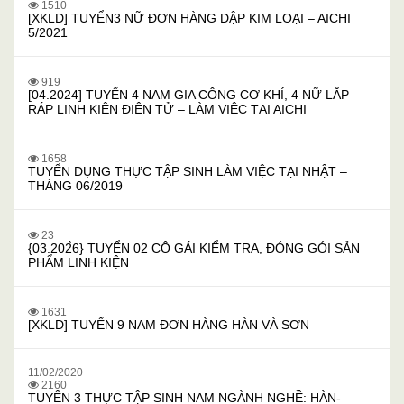
1510
[XKLD] TUYỂN3 NỮ ĐƠN HÀNG DẬP KIM LOẠI – AICHI
5/2021
919
[04.2024] TUYỂN 4 NAM GIA CÔNG CƠ KHÍ, 4 NỮ LẮP
RÁP LINH KIỆN ĐIỆN TỬ – LÀM VIỆC TẠI AICHI
1658
TUYỂN DỤNG THỰC TẬP SINH LÀM VIỆC TẠI NHẬT –
THÁNG 06/2019
23
{03.202̀6} TUYỂN 02 CÔ GÁI KIỂM TRA, ĐÓNG GÓI SẢN
PHẨM LINH KIỆN
1631
[XKLD] TUYỂN 9 NAM ĐƠN HÀNG HÀN VÀ SƠN
11/02/2020
2160
TUYỂN 3 THỰC TẬP SINH NAM NGÀNH NGHỀ: HÀN-