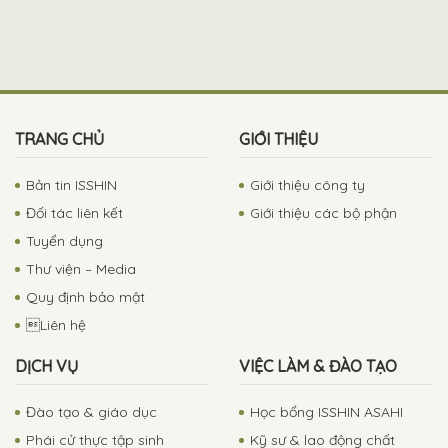
TRANG CHỦ
GIỚI THIỆU
Bản tin ISSHIN
Giới thiệu công ty
Đối tác liên kết
Giới thiệu các bộ phận
Tuyển dụng
Thư viện – Media
Quy định bảo mật
Liên hệ
DỊCH VỤ
VIỆC LÀM & ĐÀO TẠO
Đào tạo & giáo dục
Học bổng ISSHIN ASAHI
Phái cử thực tập sinh
Kỹ sư & lao động chất