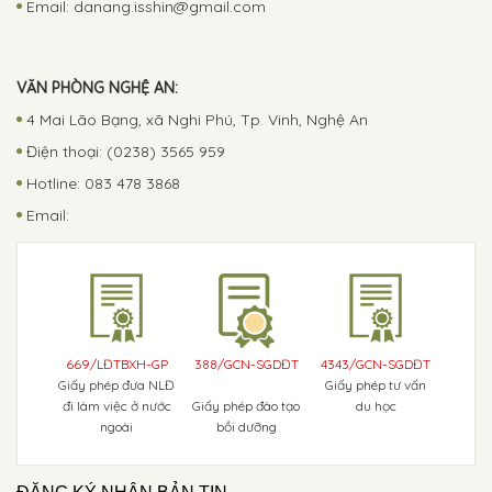
Email:
danang.isshin@gmail.com
VĂN PHÒNG NGHỆ AN:
4 Mai Lão Bạng, xã Nghi Phú, Tp. Vinh, Nghệ An
Điện thoại: (0238) 3565 959
Hotline: 083 478 3868
Email:
669/LĐTBXH-GP
388/GCN-SGDĐT
4343/GCN-SGDĐT
Giấy phép đưa NLĐ
Giấy phép tư vấn
đi làm việc ở nước
Giấy phép đào tạo
du học
ngoài
bồi dưỡng