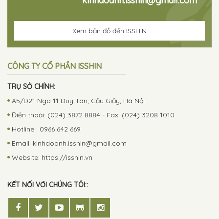
kinhdoanh.isshin@gmail.com
Xem bản đồ đến ISSHIN
CÔNG TY CỔ PHẦN ISSHIN
TRỤ SỞ CHÍNH:
A5/D21 Ngõ 11 Duy Tân, Cầu Giấy, Hà Nội
Điện thoại: (024) 3872 8884 - Fax: (024) 3208 1010
Hotline : 0966 642 669
Email:
kinhdoanh.isshin@gmail.com
Website: https://isshin.vn
KẾT NỐI VỚI CHÚNG TÔI::