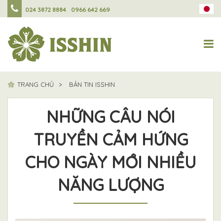
024 3872 8884
0966 642 669
TRANG CHỦ
BẢN TIN ISSHIN
NHỮNG CÂU NÓI
TRUYỀN CẢM HỨNG
CHO NGÀY MỚI NHIỀU
NĂNG LƯỢNG