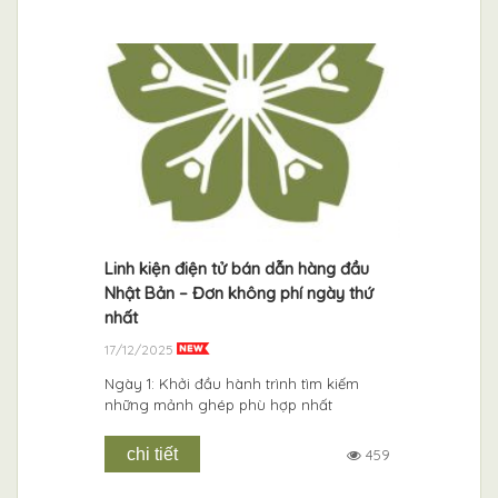
rọng và
Linh kiện điện tử bán dẫn hàng đầu
ISSHIN th
Nhật Bản – Đơn không phí ngày thứ
trường C
nhất
Nhơn
17/12/2025
16/08/201
, Trung
rọng tổ
Ngày 1: Khởi đầu hành trình tìm kiếm
Sáng 13.8
áo kết quả
những mảnh ghép phù hợp nhất
Nhơn đã tổ
thuộc
bằng cao 
cho sinh 
chi tiết
459
trung cấp.
1627