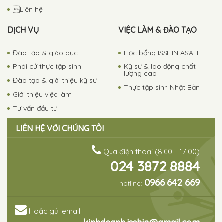
Liên hệ
DỊCH VỤ
VIỆC LÀM & ĐÀO TẠO
Đào tạo & giáo dục
Học bổng ISSHIN ASAHI
Phái cử thực tập sinh
Kỹ sư & lao động chất
lượng cao
Đào tạo & giới thiệu kỹ sư
Thực tập sinh Nhật Bản
Giới thiệu việc làm
Tư vấn đầu tư
LIÊN HỆ VỚI CHÚNG TÔI
Qua điện thoại (8:00 - 17:00)
024 3872 8884
0966 642 669
hotline:
Hoặc gửi email: