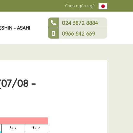
Chọn ngôn ngữ
024 3872 8884
SHIN – ASAHI
0966 642 669
(07/08 –