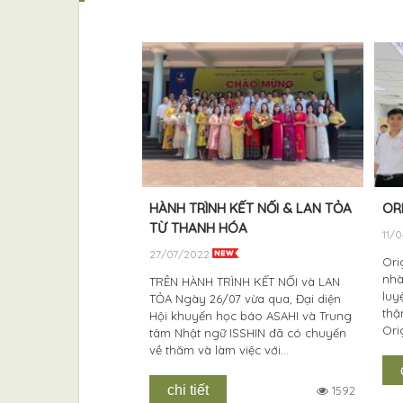
chàng trai đỗ đơn
HÀNH TRÌNH KẾT NỐI & LAN TỎA
OR
1/04/2021
TỪ THANH HÓA
11/
27/07/2022
Ori
nhà
nay Ad sẽ quay trở
TRÊN HÀNH TRÌNH KẾT NỐI và LAN
luy
 vui cực HOT Chúc
TỎA Ngày 26/07 vừa qua, Đại diện
thậ
rai đã chiến thắng
Hội khuyến học báo ASAHI và Trung
Ori
tin thể hiện để được
tâm Nhật ngữ ISSHIN đã có chuyến
 Nhật...
về thăm và làm việc với...
chi tiết
1198
1592