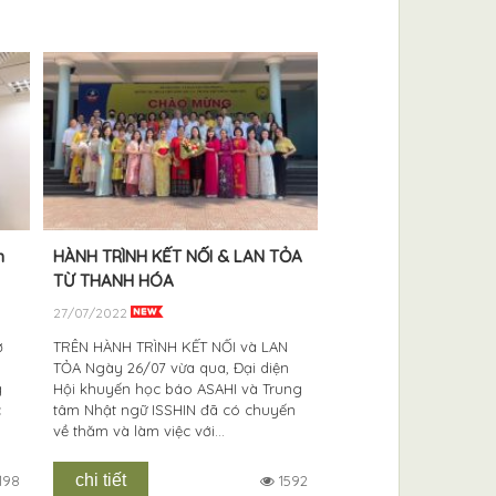
n
HÀNH TRÌNH KẾT NỐI & LAN TỎA
ORIGAMI & ISSHINer
TỪ THANH HÓA
11/04/2023
27/07/2022
Origami là một nghệ t
nhàng tỉ mỉ, nó giúp 
ở
TRÊN HÀNH TRÌNH KẾT NỐI và LAN
luyện được sự tập trun
TỎA Ngày 26/07 vừa qua, Đại diện
thận. Không phải tự 
g
Hội khuyến học báo ASAHI và Trung
Origami không chỉ đượ
c
tâm Nhật ngữ ISSHIN đã có chuyến
về thăm và làm việc với...
chi tiết
chi tiết
198
1592