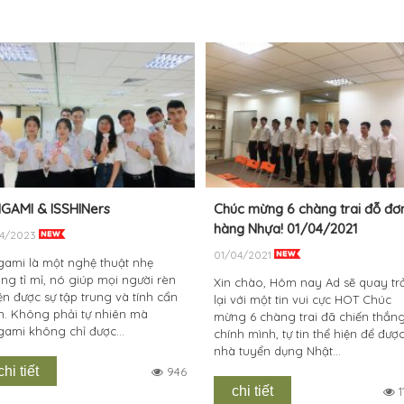
IGAMI & ISSHINers
Chúc mừng 6 chàng trai đỗ đơ
hàng Nhựa! 01/04/2021
04/2023
01/04/2021
gami là một nghệ thuật nhẹ
ng tỉ mỉ, nó giúp mọi người rèn
Xin chào, Hôm nay Ad sẽ quay tr
ện được sự tập trung và tính cẩn
lại với một tin vui cực HOT Chúc
n. Không phải tự nhiên mà
mừng 6 chàng trai đã chiến thắn
gami không chỉ được...
chính mình, tự tin thể hiện để đượ
nhà tuyển dụng Nhật...
chi tiết
946
chi tiết
1