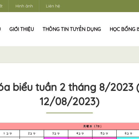
ết
Hình ảnh
Liên hệ
Ủ
GIỚI THIỆU
THÔNG TIN TUYỂN DỤNG
HỌC BỔNG IS
óa biểu tuần 2 tháng 8/2023 
12/08/2023)