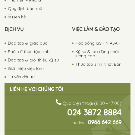
Quy định bảo mật
Liên hệ
DỊCH VỤ
VIỆC LÀM & ĐÀO TẠO
Đào tạo & giáo dục
Học bổng ISSHIN ASAHI
Phái cử thực tập sinh
Kỹ sư & lao động chất
lượng cao
Đào tạo & giới thiệu kỹ sư
Thực tập sinh Nhật Bản
Giới thiệu việc làm
Tư vấn đầu tư
LIÊN HỆ VỚI CHÚNG TÔI
Qua điện thoại (8:00 - 17:00)
024 3872 8884
0966 642 669
hotline: