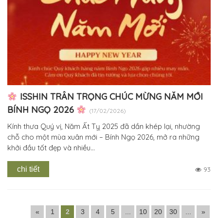
ISSHIN TRÂN TRỌNG CHÚC MỪNG NĂM MỚI
BÍNH NGỌ 2026
(17/02/2026)
Kính thưa Quý vị, Năm Ất Tỵ 2025 đã dần khép lại, nhường
chỗ cho một mùa xuân mới – Bính Ngọ 2026, mở ra những
khởi đầu tốt đẹp và nhiều...
chi tiết
93
«
1
2
3
4
5
...
10
20
30
...
»