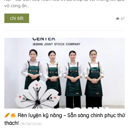
vô cùng ấn...
chi tiết
67
Rèn luyện kỹ năng – Sẵn sàng chinh phục thử
thách!
(18/04/2026)