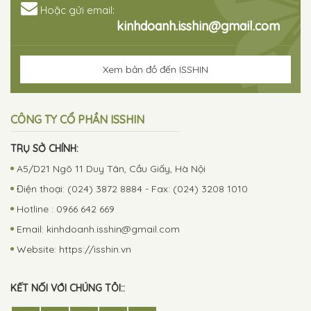
Hoặc gửi email:
kinhdoanh.isshin@gmail.com
Xem bản đồ đến ISSHIN
CÔNG TY CỔ PHẦN ISSHIN
TRỤ SỞ CHÍNH:
A5/D21 Ngõ 11 Duy Tân, Cầu Giấy, Hà Nội
Điện thoại: (024) 3872 8884 - Fax: (024) 3208 1010
Hotline : 0966 642 669
Email:
kinhdoanh.isshin@gmail.com
Website: https://isshin.vn
KẾT NỐI VỚI CHÚNG TÔI::