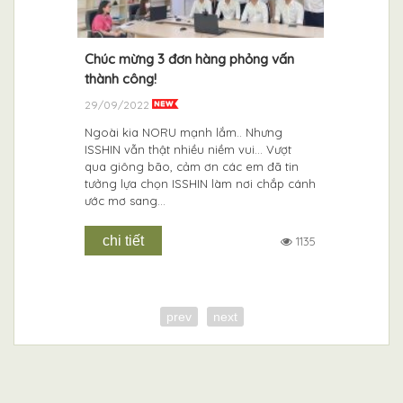
hắp cánh
Chúc mừng 3 đơn hàng phỏng vấn
CHUYẾN T
y tới
thành công!
DU HỌC 
CHỊ SEMP
29/09/2022
15/07/202
Ngoài kia NORU mạnh lắm.. Nhưng
ISSHIN vẫn thật nhiều niềm vui… Vượt
3 vừa qua,
Sau ngày c
qua giông bão, cảm ơn các em đã tin
ọc báo
bạn học s
tưởng lựa chọn ISSHIN làm nơi chắp cánh
 nhất Nhật
bắt đầu mộ
ước mơ sang...
N, Hội
lượng
chi tiết
1135
chi tiết
714
prev
next