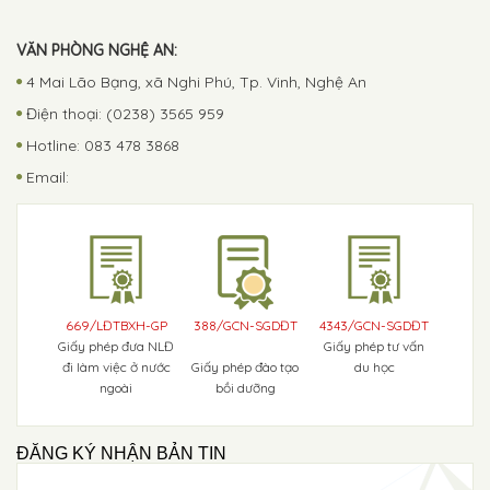
VĂN PHÒNG NGHỆ AN:
4 Mai Lão Bạng, xã Nghi Phú, Tp. Vinh, Nghệ An
Điện thoại: (0238) 3565 959
Hotline: 083 478 3868
Email:
669/LĐTBXH-GP
388/GCN-SGDĐT
4343/GCN-SGDĐT
Giấy phép đưa NLĐ
Giấy phép tư vấn
đi làm việc ở nước
Giấy phép đào tạo
du học
ngoài
bồi dưỡng
ĐĂNG KÝ NHẬN BẢN TIN