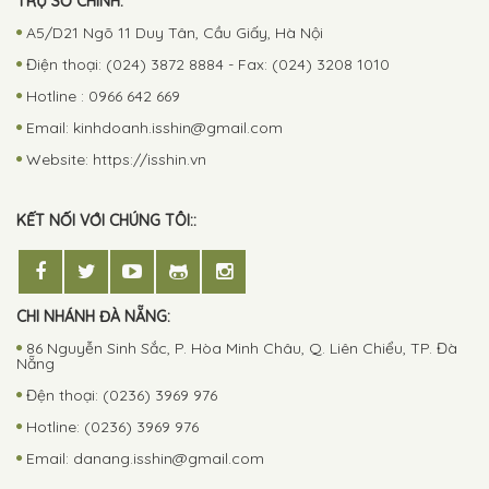
TRỤ SỞ CHÍNH:
A5/D21 Ngõ 11 Duy Tân, Cầu Giấy, Hà Nội
Điện thoại: (024) 3872 8884 - Fax: (024) 3208 1010
Hotline : 0966 642 669
Email:
kinhdoanh.isshin@gmail.com
Website: https://isshin.vn
KẾT NỐI VỚI CHÚNG TÔI::
CHI NHÁNH ĐÀ NẴNG:
86 Nguyễn Sinh Sắc, P. Hòa Minh Châu, Q. Liên Chiểu, TP. Đà
Nẵng
Đện thoại: (0236) 3969 976
Hotline: (0236) 3969 976
Email:
danang.isshin@gmail.com