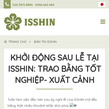
024 3872 8884
0966 642 669
TRANG CHỦ
BẢN TIN ISSHIN
KHỞI ĐỘNG SAU LỄ TẠI
ISSHIN: TRAO BẰNG TỐT
NGHIỆP- XUẤT CẢNH
Tuần làm việc đầu tiên sau kỳ nghỉ lễ của ISSHIN mở đầu
bằng thật nhiều khoảnh khắc khó phai