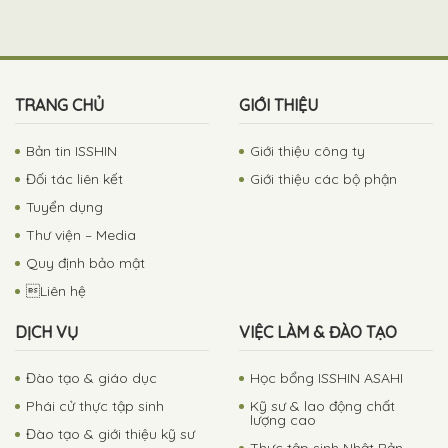
TRANG CHỦ
GIỚI THIỆU
Bản tin ISSHIN
Giới thiệu công ty
Đối tác liên kết
Giới thiệu các bộ phận
Tuyển dụng
Thư viện – Media
Quy định bảo mật
Liên hệ
DỊCH VỤ
VIỆC LÀM & ĐÀO TẠO
Đào tạo & giáo dục
Học bổng ISSHIN ASAHI
Phái cử thực tập sinh
Kỹ sư & lao động chất
lượng cao
Đào tạo & giới thiệu kỹ sư