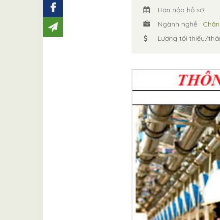
Hạn nộp hồ sơ:
Ngành nghề :
Chăn 
Lương tối thiếu/thá