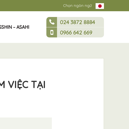
Chọn ngôn ngữ
024 3872 8884
SHIN – ASAHI
0966 642 669
M VIỆC TẠI