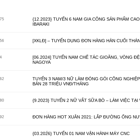
{12.2023} TUYỂN 6 NAM GIA CÔNG SẢN PHẨM CAO 
75
IBARAKI
[XKLĐ] – TUYỂN DỤNG ĐƠN HÀNG HÀN CUỐI THÁN
56
[06.2024] TUYỂN NAM CHẾ TÁC GIOĂNG, VÒNG ĐỆ
4
NAGOYA
TUYỂN 3 NAM/3 NỮ LÀM ĐÓNG GÓI CÔNG NGHIỆP
62
BẢN 28 TRIỆU VNĐ/THÁNG
{9.2023} TUYỂN 2 NỮ VẮT SỮA BÒ – LÀM VIỆC TẠ
80
ĐƠN HÀNG HOT XUÂN 2021: LẮP ĐƯỜNG ỐNG NƯƠ
92
{03.202̀6} TUYỂN 01 NAM VẬN HÀNH MÁY CNC