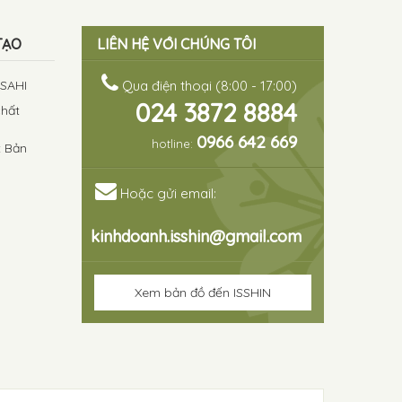
TẠO
LIÊN HỆ VỚI CHÚNG TÔI
ASAHI
Qua điện thoại (8:00 - 17:00)
024 3872 8884
chất
0966 642 669
hotline:
t Bản
Hoặc gửi email:
kinhdoanh.isshin@gmail.com
Xem bản đồ đến ISSHIN