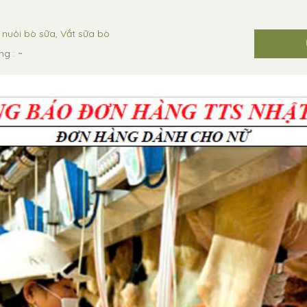
nuôi bò sữa, Vắt sữa bò
ng :
~