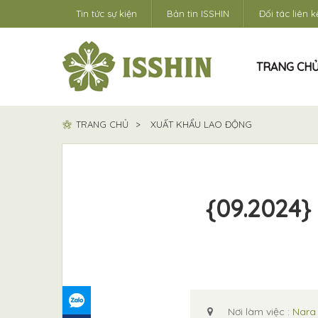
Tin tức sự kiện
Bản tin ISSHIN
Đối tác liên k
TRANG CH
TRANG CHỦ
XUẤT KHẨU LAO ĐỘNG
{09.2024}
Nơi làm việc :
Nara