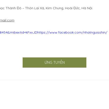
 học Thành Đô – Thôn Lai Xá, Kim Chung, Hoài Đức, Hà Nội.
mail.com
8454&mibextid=kFxxJDhttps://www.facebook.com/nhatnguisshin/
ỨNG TUYỂN