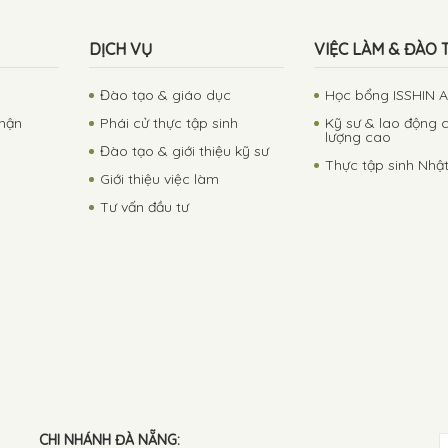
DỊCH VỤ
VIỆC LÀM & ĐÀO 
Đào tạo & giáo dục
Học bổng ISSHIN 
phận
Phái cử thực tập sinh
Kỹ sư & lao động 
lượng cao
Đào tạo & giới thiệu kỹ sư
Thực tập sinh Nhậ
Giới thiệu việc làm
Tư vấn đầu tư
CHI NHÁNH ĐÀ NẴNG: