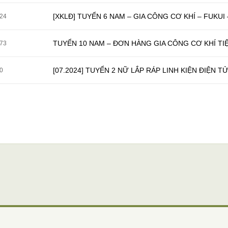
[XKLĐ] TUYỂN 6 NAM – GIA CÔNG CƠ KHÍ – FUKU
24
TUYỂN 10 NAM – ĐƠN HÀNG GIA CÔNG CƠ KHÍ TIỆ
73
[07.2024] TUYỂN 2 NỮ LẮP RÁP LINH KIỆN ĐIỆN TỬ
0