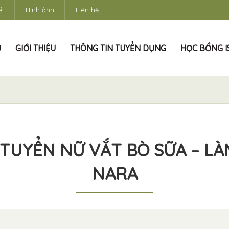
ết
Hình ảnh
Liên hệ
Ủ
GIỚI THIỆU
THÔNG TIN TUYỂN DỤNG
HỌC BỔNG IS
 TUYỂN NỮ VẮT BÒ SỮA – LÀ
NARA