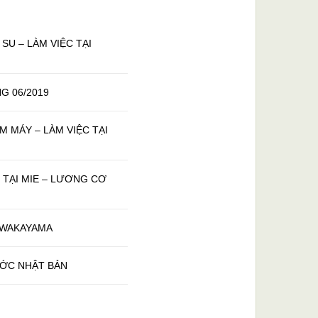
SU – LÀM VIỆC TẠI
G 06/2019
M MÁY – LÀM VIỆC TẠI
 TẠI MIE – LƯƠNG CƠ
I WAKAYAMA
́C NHẬT BẢN