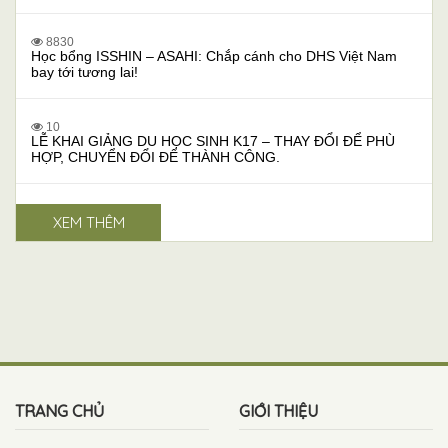
8830
Học bổng ISSHIN – ASAHI: Chắp cánh cho DHS Việt Nam
bay tới tương lai!
10
LỄ KHAI GIẢNG DU HỌC SINH K17 – THAY ĐỔI ĐỂ PHÙ
HỢP, CHUYỂN ĐỔI ĐỂ THÀNH CÔNG.
XEM THÊM
TRANG CHỦ
GIỚI THIỆU