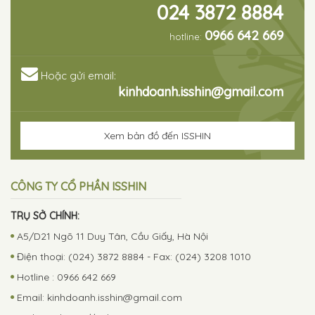
024 3872 8884
0966 642 669
hotline:
Hoặc gửi email:
kinhdoanh.isshin@gmail.com
Xem bản đồ đến ISSHIN
CÔNG TY CỔ PHẦN ISSHIN
TRỤ SỞ CHÍNH:
A5/D21 Ngõ 11 Duy Tân, Cầu Giấy, Hà Nội
Điện thoại: (024) 3872 8884 - Fax: (024) 3208 1010
Hotline : 0966 642 669
Email:
kinhdoanh.isshin@gmail.com