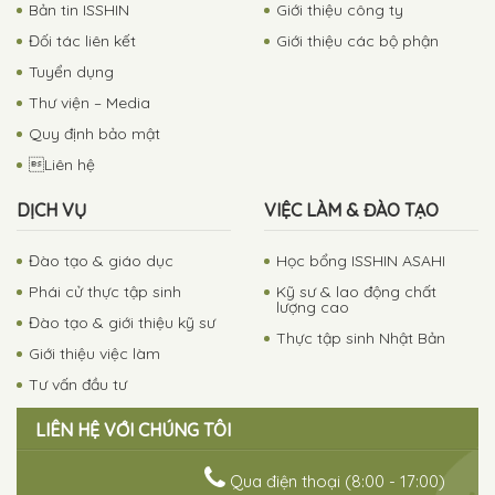
Bản tin ISSHIN
Giới thiệu công ty
Đối tác liên kết
Giới thiệu các bộ phận
Tuyển dụng
Thư viện – Media
Quy định bảo mật
Liên hệ
DỊCH VỤ
VIỆC LÀM & ĐÀO TẠO
Đào tạo & giáo dục
Học bổng ISSHIN ASAHI
Phái cử thực tập sinh
Kỹ sư & lao động chất
lượng cao
Đào tạo & giới thiệu kỹ sư
Thực tập sinh Nhật Bản
Giới thiệu việc làm
Tư vấn đầu tư
LIÊN HỆ VỚI CHÚNG TÔI
Qua điện thoại (8:00 - 17:00)