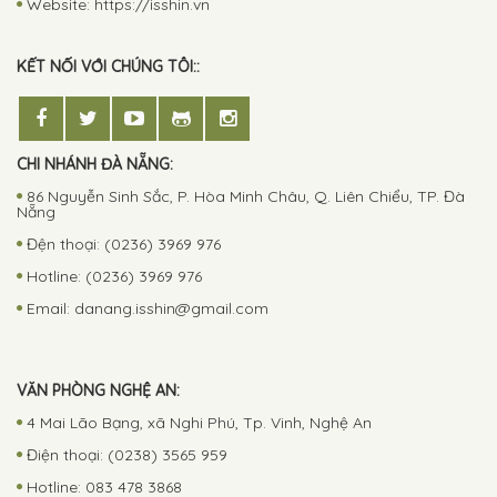
Website: https://isshin.vn
KẾT NỐI VỚI CHÚNG TÔI::
CHI NHÁNH ĐÀ NẴNG:
86 Nguyễn Sinh Sắc, P. Hòa Minh Châu, Q. Liên Chiểu, TP. Đà
Nẵng
Đện thoại: (0236) 3969 976
Hotline: (0236) 3969 976
Email:
danang.isshin@gmail.com
VĂN PHÒNG NGHỆ AN:
4 Mai Lão Bạng, xã Nghi Phú, Tp. Vinh, Nghệ An
Điện thoại: (0238) 3565 959
Hotline: 083 478 3868