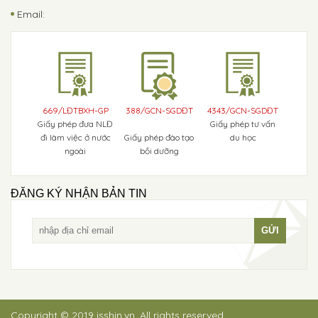
Email:
669/LĐTBXH-GP
388/GCN-SGDĐT
4343/GCN-SGDĐT
Giấy phép đưa NLĐ
Giấy phép tư vấn
đi làm việc ở nước
Giấy phép đào tạo
du học
ngoài
bồi dưỡng
ĐĂNG KÝ NHẬN BẢN TIN
Copyright © 2019 isshin.vn. All rights reserved.