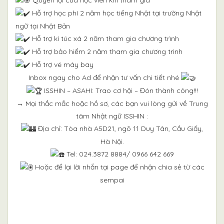
Quyền lợi của học viên khi tham gia
Hỗ trợ học phí 2 năm học tiếng Nhật tại trường Nhật
ngữ tại Nhật Bản
Hỗ trợ kí túc xá 2 năm tham gia chương trình
Hỗ trợ bảo hiểm 2 năm tham gia chương trình
Hỗ trợ vé máy bay
Inbox ngay cho Ad để nhận tư vấn chi tiết nhé
ISSHIN – ASAHI: Trao cơ hội – Đón thành công!!!
→ Mọi thắc mắc hoặc hồ sơ, các bạn vui lòng gửi về Trung
tâm Nhật ngữ ISSHIN :
Địa chỉ: Tòa nhà A5D21, ngõ 11 Duy Tân, Cầu Giấy,
Hà Nội.
Tel: 024.3872 8884/ 0966 642 669
Hoặc để lại lời nhắn tại page để nhận chia sẻ từ các
sempai