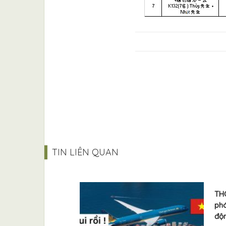
TIN LIÊN QUAN
THÔ
ph
độn