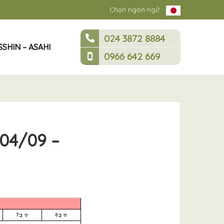
Chọn ngôn ngữ
024 3872 8884
SHIN – ASAHI
0966 642 669
(04/09 –