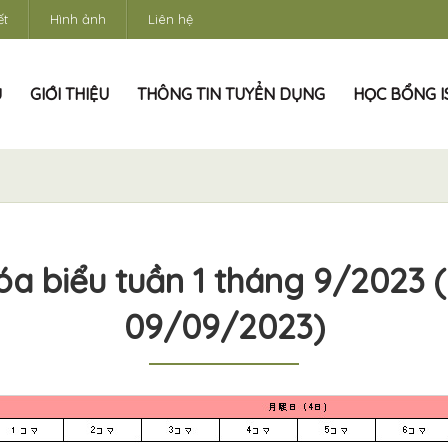
ết
Hình ảnh
Liên hệ
Ủ
GIỚI THIỆU
THÔNG TIN TUYỂN DỤNG
HỌC BỔNG IS
óa biểu tuần 1 tháng 9/2023 
09/09/2023)