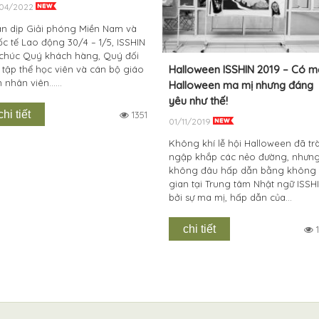
04/2022
n dịp Giải phóng Miền Nam và
c tế Lao động 30/4 – 1/5, ISSHIN
 chúc Quý khách hàng, Quý đối
Halloween ISSHIN 2019 – Có m
, tập thể học viên và cán bộ giáo
n nhân viên…...
Halloween ma mị nhưng đáng
yêu như thế!
chi tiết
1351
01/11/2019
Không khí lễ hội Halloween đã tr
ngập khắp các nẻo đường, nhưn
không đâu hấp dẫn bằng không
gian tại Trung tâm Nhật ngữ ISSH
bởi sự ma mị, hấp dẫn của...
chi tiết
1