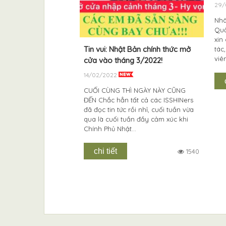
29/
Nhâ
Quố
xin
SHIN 2019 – Có một
Tin vui: Nhật Bản chính thức mở
tác
viê
 mị nhưng đáng
cửa vào tháng 3/2022!
14/02/2022
CUỐI CÙNG THÌ NGÀY NÀY CŨNG
ĐẾN Chắc hẳn tất cả các ISSHINers
ội Halloween đã tràn
đã đọc tin tức rồi nhỉ, cuối tuần vừa
 nẻo đường, nhưng
qua là cuối tuần đầy cảm xúc khi
p dẫn bằng không
Chính Phủ Nhật...
 tâm Nhật ngữ ISSHIN
hấp dẫn của...
chi tiết
1540
1615