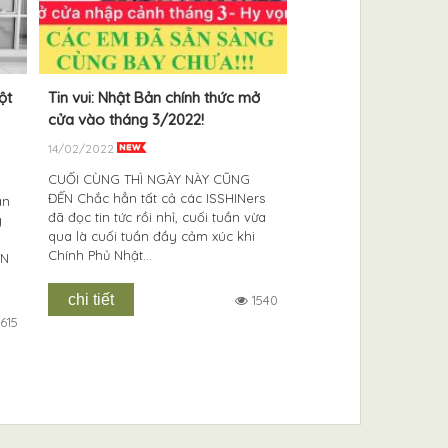
29/04/2022
Nhân dịp Giải phóng 
Quốc tế Lao động 30/4
xin chúc Quý khách h
ột
Tin vui: Nhật Bản chính thức mở
tác, tập thể học viên 
viên nhân viên…...
cửa vào tháng 3/2022!
14/02/2022
chi tiết
CUỐI CÙNG THÌ NGÀY NÀY CŨNG
ĐẾN Chắc hẳn tất cả các ISSHINers
àn
đã đọc tin tức rồi nhỉ, cuối tuần vừa
g
qua là cuối tuần đầy cảm xúc khi
Chính Phủ Nhật...
IN
chi tiết
1540
615