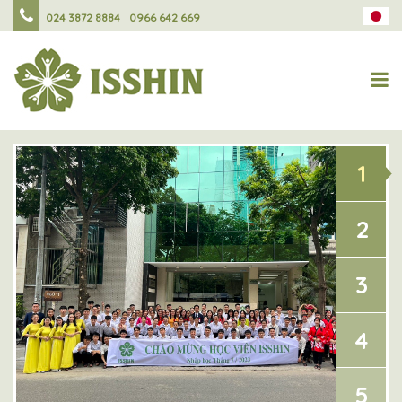
024 3872 8884
0966 642 669
1
2
3
4
5