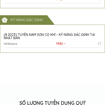
KỸ NĂNG ĐẶC ĐỊNH
{8.2023} TUYỂN NAM SƠN CƠ KHÍ – KỸ NĂNG ĐẶC ĐỊNH TẠI
NHẬT BẢN
Ishikawa
VNĐ ~
23
SỐ LƯỢNG TUYỂN DỤNG QUÝ