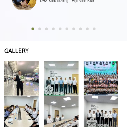
DHS Điều dưỡng - Học viên K69
GALLERY