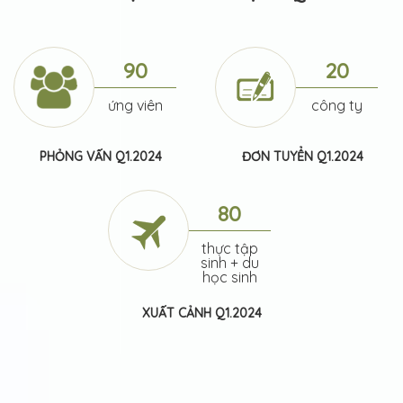
90
20
ứng viên
công ty
PHỎNG VẤN Q1.2024
ĐƠN TUYỂN Q1.2024
80
thực tập
sinh + du
học sinh
XUẤT CẢNH Q1.2024