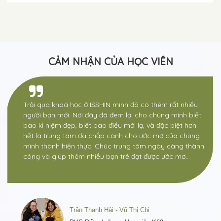
CẢM NHẬN CỦA HỌC VIÊN
Trải qua khoá học ở ISSHIN mình đã có thêm rất nhiều
người bạn mới. Nơi đây đã đem lại cho chúng mình biết
bao kỉ niệm đẹp, biết bao điều mới lạ, và đặc biệt hơn
hết là trung tâm đã chắp cánh cho ước mơ của chúng
mình thành hiện thực. Chúc trung tâm ngày càng thành
công và giúp thêm nhiều bạn trẻ đạt được ước mơ…
Trần Thanh Hải - Vũ Thị Chi