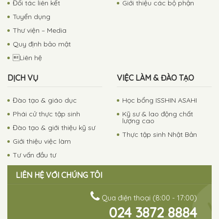
Đối tác liên kết
Giới thiệu các bộ phận
Tuyển dụng
Thư viện – Media
Quy định bảo mật
Liên hệ
DỊCH VỤ
VIỆC LÀM & ĐÀO TẠO
Đào tạo & giáo dục
Học bổng ISSHIN ASAHI
Phái cử thực tập sinh
Kỹ sư & lao động chất
lượng cao
Đào tạo & giới thiệu kỹ sư
Thực tập sinh Nhật Bản
Giới thiệu việc làm
Tư vấn đầu tư
LIÊN HỆ VỚI CHÚNG TÔI
Qua điện thoại (8:00 - 17:00)
024 3872 8884