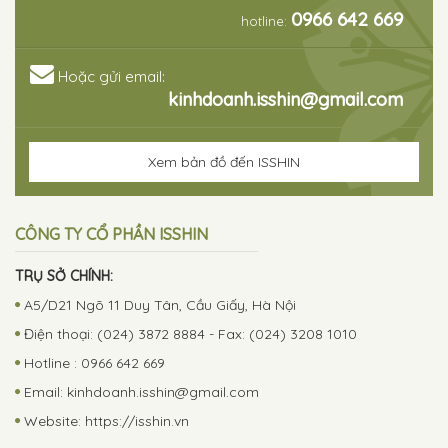
0966 642 669
hotline:
Hoặc gửi email:
kinhdoanh.isshin@gmail.com
Xem bản đồ đến ISSHIN
CÔNG TY CỔ PHẦN ISSHIN
TRỤ SỞ CHÍNH:
A5/D21 Ngõ 11 Duy Tân, Cầu Giấy, Hà Nội
Điện thoại: (024) 3872 8884 - Fax: (024) 3208 1010
Hotline : 0966 642 669
Email:
kinhdoanh.isshin@gmail.com
Website: https://isshin.vn