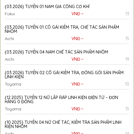
{03.202̀6} TUYỂN 01 NAM GIA CÔNG CƠ KHÍ
Fukui
VNĐ ~
13
{03.202̀6} TUYỂN 01 CÔ GÁI KIỂM TRA, CHẾ TÁC SẢN PHẨM
NHÔM
Aichi
VNĐ ~
15
{03.202̀6} TUYỂN 04 NAM CHẾ TÁC SẢN PHẨM NHÔM
Aichi
VNĐ ~
19
{03.202̀6} TUYỂN 02 CÔ GÁI KIỂM TRA, ĐÓNG GÓI SẢN PHẨM
LINH KIỆN
Toyama
VNĐ ~
10
{12.202̀5} TUYỂN 12 NỮ LẮP RÁP LINH KIỆN ĐIỆN TỬ – ĐƠN
HÀNG 0 ĐỒNG
Toyama
VNĐ ~
15
{10.202̀5} TUYỂN 04 NỮ CHẾ TÁC, KIỂM TRA SẢN PHẨM LINH
KIỆN NHÔM
Aichi
VNĐ ~
14