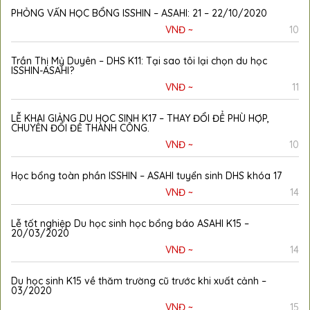
PHỎNG VẤN HỌC BỔNG ISSHIN – ASAHI: 21 – 22/10/2020
VNĐ ~
10
Trần Thị Mỷ Duyên – DHS K11: Tại sao tôi lại chọn du học
ISSHIN-ASAHI?
VNĐ ~
11
LỄ KHAI GIẢNG DU HỌC SINH K17 – THAY ĐỔI ĐỂ PHÙ HỢP,
CHUYỂN ĐỔI ĐỂ THÀNH CÔNG.
VNĐ ~
10
Học bổng toàn phần ISSHIN – ASAHI tuyển sinh DHS khóa 17
VNĐ ~
14
Lễ tốt nghiệp Du học sinh học bổng báo ASAHI K15 –
20/03/2020
VNĐ ~
14
Du học sinh K15 về thăm trường cũ trước khi xuất cảnh –
03/2020
VNĐ ~
15