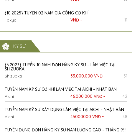
{10.202̀5} TUYỂN 02 NAM GIA CÔNG CƠ KHÍ
Tokyo
VNĐ ~
11
KỸ SƯ
{5.2023} TUYỂN 10 NAM ĐƠN HÀNG KỸ SƯ – LÀM VIỆC TẠI
SHIZUOKA
Shizuoka
33.000.000 VNĐ ~
51
TUYỂN NAM KỸ SƯ CƠ KHÍ LÀM VIỆC TẠI AICHI – NHẬT BẢN
Aichi
46.000.000 VNĐ ~
42
TUYỂN NAM KỸ SƯ XÂY DỰNG LÀM VIỆC TẠI AICHI – NHẬT BẢN
Aichi
45000000 VNĐ ~
48
TUYỂN DỤNG ĐƠN HÀNG KỸ SƯ NAM LƯƠNG CAO – THÁNG 9!!!!