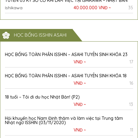
TUYỂN 05 KỸ SƠ CƠ KHÍ LÀM VIỆC TẠI ISHIKAWA – NHẬT BẢN
Ishikawa
40.000.000 VNĐ ~
35
HỌC BỔNG ISSHIN ASAHI
HỌC BỔNG TOÀN PHẦN ISSHIN – ASAHI TUYỂN SINH KHÓA 23
VNĐ ~
17
HỌC BỔNG TOÀN PHẦN ISSHIN – ASAHI TUYỂN SINH KHÓA 18
VNĐ ~
16
18 tuổi – Tôi đi du học Nhật Bản! (P2)
VNĐ ~
13
Hội khuyến học Nam Định thăm và làm việc tại Trung tâm
Nhật ngữ ISSHIN (03/11/2020)
VNĐ ~
11