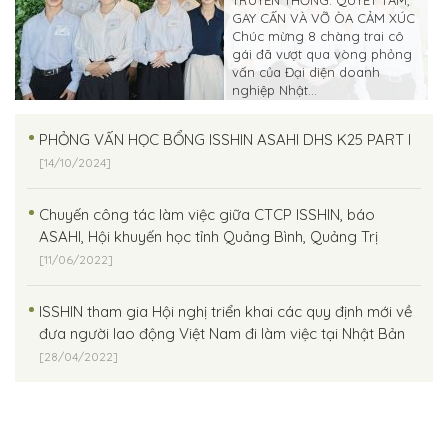
GAY CẤN VÀ VỠ ÒA CẢM XÚC
Chúc mừng 8 chàng trai cô
gái đã vượt qua vòng phỏng
vấn của Đại diện doanh
nghiệp Nhật...
PHỎNG VẤN HỌC BỔNG ISSHIN ASAHI DHS K25 PART I
[14/10/2024]
Chuyến công tác làm việc giữa CTCP ISSHIN, báo
ASAHI, Hội khuyến học tỉnh Quảng Bình, Quảng Trị
[11/06/2022]
ISSHIN tham gia Hội nghị triển khai các quy định mới về
đưa người lao động Việt Nam đi làm việc tại Nhật Bản
[28/04/2022]