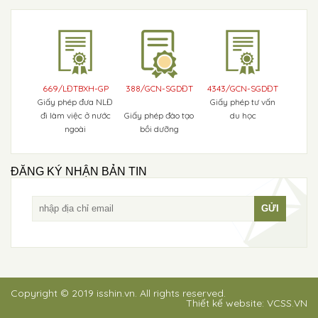
669/LĐTBXH-GP
388/GCN-SGDĐT
4343/GCN-SGDĐT
Giấy phép đưa NLĐ
Giấy phép tư vấn
đi làm việc ở nước
Giấy phép đào tạo
du học
ngoài
bồi dưỡng
ĐĂNG KÝ NHẬN BẢN TIN
Copyright © 2019 isshin.vn. All rights reserved.
Thiết kế website:
VCSS.VN