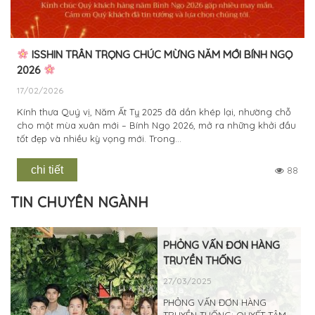
ISSHIN TRÂN TRỌNG CHÚC MỪNG NĂM MỚI BÍNH NGỌ
2026
17/02/2026
Kính thưa Quý vị, Năm Ất Tỵ 2025 đã dần khép lại, nhường chỗ
cho một mùa xuân mới – Bính Ngọ 2026, mở ra những khởi đầu
tốt đẹp và nhiều kỳ vọng mới. Trong...
chi tiết
88
TIN CHUYÊN NGÀNH
PHỎNG VẤN ĐƠN HÀNG
TRUYỀN THỐNG
27/03/2025
PHỎNG VẤN ĐƠN HÀNG
TRUYỀN THỐNG: QUYẾT TÂM,