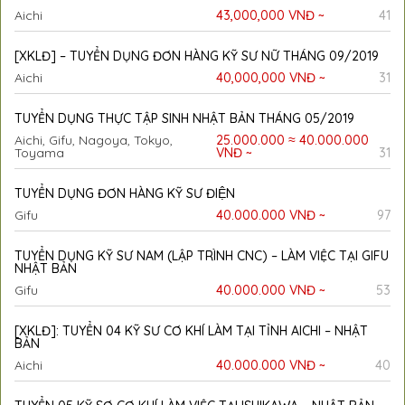
Aichi
43,000,000 VNĐ ~
41
[XKLĐ] – TUYỂN DỤNG ĐƠN HÀNG KỸ SƯ NỮ THÁNG 09/2019
Aichi
40,000,000 VNĐ ~
31
TUYỂN DỤNG THỰC TẬP SINH NHẬT BẢN THÁNG 05/2019
Aichi, Gifu, Nagoya, Tokyo,
25.000.000 ≈ 40.000.000
Toyama
VNĐ ~
31
TUYỂN DỤNG ĐƠN HÀNG KỸ SƯ ĐIỆN
Gifu
40.000.000 VNĐ ~
97
TUYỂN DỤNG KỸ SƯ NAM (LẬP TRÌNH CNC) – LÀM VIỆC TẠI GIFU
NHẬT BẢN
Gifu
40.000.000 VNĐ ~
53
[XKLĐ]: TUYỂN 04 KỸ SƯ CƠ KHÍ LÀM TẠI TỈNH AICHI – NHẬT
BẢN
Aichi
40.000.000 VNĐ ~
40