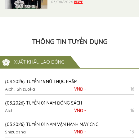
03/08/2026
THÔNG TIN TUYỂN DỤNG
XUẤT KHẨU LAO ĐỘNG
{04.202̀6} TUYỂN 16 NỮ THỰC PHẨM
Aichi, Shizuoka
VNĐ ~
16
{03.202̀6} TUYỂN 01 NAM ĐÓNG SÁCH
Aichi
VNĐ ~
16
{03.202̀6} TUYỂN 01 NAM VẬN HÀNH MÁY CNC
Shizuosha
VNĐ ~
13