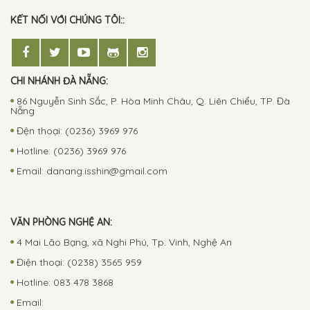
KẾT NỐI VỚI CHÚNG TÔI::
CHI NHÁNH ĐÀ NẴNG:
86 Nguyễn Sinh Sắc, P. Hòa Minh Châu, Q. Liên Chiểu, TP. Đà
Nẵng
Đện thoại: (0236) 3969 976
Hotline: (0236) 3969 976
Email:
danang.isshin@gmail.com
VĂN PHÒNG NGHỆ AN:
4 Mai Lão Bạng, xã Nghi Phú, Tp. Vinh, Nghệ An
Điện thoại: (0238) 3565 959
Hotline: 083 478 3868
Email: