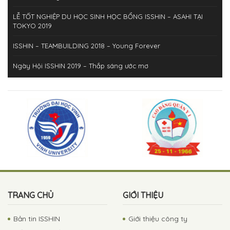
LỄ TỐT NGHIỆP DU HỌC SINH HỌC BỔNG ISSHIN – ASAHI TẠI
TOKYO 2019
ISSHIN – TEAMBUILDING 2018 – Young Forever
Ngày Hội ISSHIN 2019 – Thắp sáng ước mơ
ISSHIN – Hành trình thắp sáng ước mơ 2019
ISSHIN – HAPPY NEW YEAR 2019!
ISSHIN Team building 2019: Together We Shine!
ISSHIN’s Teambuilding 2018: Sức trẻ ISSHIN – Mùa hè sôi động!
Du học sinh ISSHIN – Quảng Trị
Du học sinh ISSHIN và những người con đất Quảng!
TRANG CHỦ
GIỚI THIỆU
Bản tin ISSHIN
Giới thiệu công ty