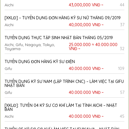
Aichi
43,000,000 VNĐ ~
44
[XKLĐ] – TUYỂN DỤNG ĐƠN HÀNG KỸ SƯ NỮ THÁNG 09/2019
Aichi
40,000,000 VNĐ ~
37
TUYỂN DỤNG THỰC TẬP SINH NHẬT BẢN THÁNG 05/2019
Aichi, Gifu, Nagoya, Tokyo,
25.000.000 ≈ 40.000.000
Toyama
VNĐ ~
32
TUYỂN DỤNG ĐƠN HÀNG KỸ SƯ ĐIỆN
Gifu
40.000.000 VNĐ ~
109
TUYỂN DỤNG KỸ SƯ NAM (LẬP TRÌNH CNC) – LÀM VIỆC TẠI GIFU
NHẬT BẢN
Gifu
40.000.000 VNĐ ~
57
[XKLĐ]: TUYỂN 04 KỸ SƯ CƠ KHÍ LÀM TẠI TỈNH AICHI – NHẬT
BẢN
Aichi
40.000.000 VNĐ ~
45