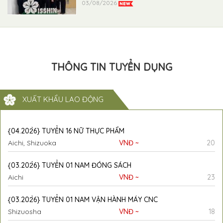
03/08/2026
THÔNG TIN TUYỂN DỤNG
XUẤT KHẨU LAO ĐỘNG
{04.202̀6} TUYỂN 16 NỮ THỰC PHẨM
Aichi, Shizuoka
VNĐ ~
20
{03.202̀6} TUYỂN 01 NAM ĐÓNG SÁCH
Aichi
VNĐ ~
23
{03.202̀6} TUYỂN 01 NAM VẬN HÀNH MÁY CNC
Shizuosha
VNĐ ~
18