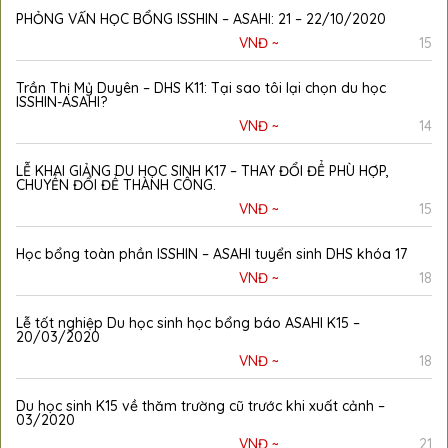
PHỎNG VẤN HỌC BỔNG ISSHIN – ASAHI: 21 – 22/10/2020
VNĐ ~
15
Trần Thị Mỷ Duyên – DHS K11: Tại sao tôi lại chọn du học
ISSHIN-ASAHI?
VNĐ ~
14
LỄ KHAI GIẢNG DU HỌC SINH K17 – THAY ĐỔI ĐỂ PHÙ HỢP,
CHUYỂN ĐỔI ĐỂ THÀNH CÔNG.
VNĐ ~
15
Học bổng toàn phần ISSHIN – ASAHI tuyển sinh DHS khóa 17
VNĐ ~
18
Lễ tốt nghiệp Du học sinh học bổng báo ASAHI K15 –
20/03/2020
VNĐ ~
18
Du học sinh K15 về thăm trường cũ trước khi xuất cảnh –
03/2020
VNĐ ~
21