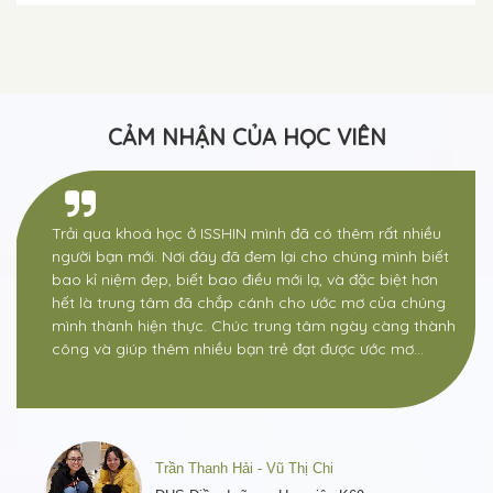
CẢM NHẬN CỦA HỌC VIÊN
Trải qua khoá học ở ISSHIN mình đã có thêm rất nhiều
người bạn mới. Nơi đây đã đem lại cho chúng mình biết
bao kỉ niệm đẹp, biết bao điều mới lạ, và đặc biệt hơn
hết là trung tâm đã chắp cánh cho ước mơ của chúng
mình thành hiện thực. Chúc trung tâm ngày càng thành
công và giúp thêm nhiều bạn trẻ đạt được ước mơ…
Trần Thanh Hải - Vũ Thị Chi