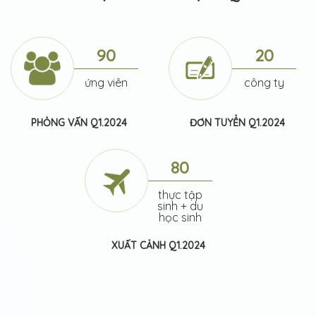
90
20
ứng viên
công ty
PHỎNG VẤN Q1.2024
ĐƠN TUYỂN Q1.2024
80
thực tập
sinh + du
học sinh
XUẤT CẢNH Q1.2024