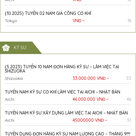
{10.202̀5} TUYỂN 02 NAM GIA CÔNG CƠ KHÍ
Tokyo
VNĐ ~
16
KỸ SƯ
{5.2023} TUYỂN 10 NAM ĐƠN HÀNG KỸ SƯ – LÀM VIỆC TẠI
SHIZUOKA
Shizuoka
33.000.000 VNĐ ~
53
TUYỂN NAM KỸ SƯ CƠ KHÍ LÀM VIỆC TẠI AICHI – NHẬT BẢN
Aichi
46.000.000 VNĐ ~
46
TUYỂN NAM KỸ SƯ XÂY DỰNG LÀM VIỆC TẠI AICHI – NHẬT BẢN
Aichi
45000000 VNĐ ~
51
TUYỂN DỤNG ĐƠN HÀNG KỸ SƯ NAM LƯƠNG CAO – THÁNG 9!!!!