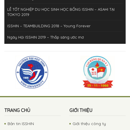
LỄ TỐT NGHIỆP DU HỌC SINH HỌC BỔNG ISSHIN – ASAHI TẠI
TOKYO 2019
ISSHIN – TEAMBUILDING 2018 – Young Forever
Ngày Hội ISSHIN 2019 – Thắp sáng ước mơ
ISSHIN – Hành trình thắp sáng ước mơ 2019
ISSHIN – HAPPY NEW YEAR 2019!
ISSHIN Team building 2019: Together We Shine!
ISSHIN’s Teambuilding 2018: Sức trẻ ISSHIN – Mùa hè sôi động!
Du học sinh ISSHIN – Quảng Trị
Du học sinh ISSHIN và những người con đất Quảng!
TRANG CHỦ
GIỚI THIỆU
Bản tin ISSHIN
Giới thiệu công ty