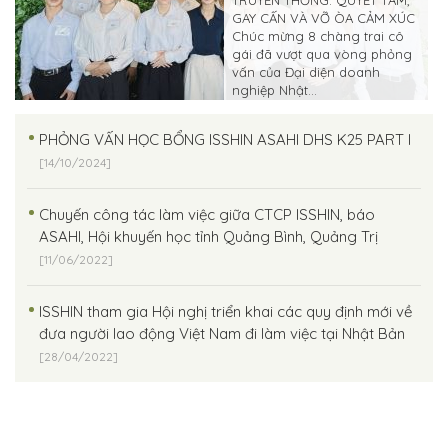
GAY CẤN VÀ VỠ ÒA CẢM XÚC
Chúc mừng 8 chàng trai cô
gái đã vượt qua vòng phỏng
vấn của Đại diện doanh
nghiệp Nhật...
PHỎNG VẤN HỌC BỔNG ISSHIN ASAHI DHS K25 PART I
[14/10/2024]
Chuyến công tác làm việc giữa CTCP ISSHIN, báo
ASAHI, Hội khuyến học tỉnh Quảng Bình, Quảng Trị
[11/06/2022]
ISSHIN tham gia Hội nghị triển khai các quy định mới về
đưa người lao động Việt Nam đi làm việc tại Nhật Bản
[28/04/2022]