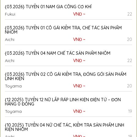
{03.202̀6} TUYỂN 01 NAM GIA CÔNG CƠ KHÍ
Fukui
VNĐ ~
22
{03.202̀6} TUYỂN 01 CÔ GÁI KIỂM TRA, CHẾ TÁC SẢN PHẨM
NHÔM
Aichi
VNĐ ~
20
{03.202̀6} TUYỂN 04 NAM CHẾ TÁC SẢN PHẨM NHÔM
Aichi
VNĐ ~
22
{03.202̀6} TUYỂN 02 CÔ GÁI KIỂM TRA, ĐÓNG GÓI SẢN PHẨM
LINH KIỆN
Toyama
VNĐ ~
20
{12.202̀5} TUYỂN 12 NỮ LẮP RÁP LINH KIỆN ĐIỆN TỬ – ĐƠN
HÀNG 0 ĐỒNG
Toyama
VNĐ ~
19
{10.202̀5} TUYỂN 04 NỮ CHẾ TÁC, KIỂM TRA SẢN PHẨM LINH
KIỆN NHÔM
Aichi
VNĐ ~
18