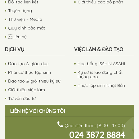
Đối tác liên kết
Giới thiệu các bộ phận
Tuyển dụng
Thư viện – Media
Quy định bảo mật
Liên hệ
DỊCH VỤ
VIỆC LÀM & ĐÀO TẠO
Đào tạo & giáo dục
Học bổng ISSHIN ASAHI
Phái cử thực tập sinh
Kỹ sư & lao động chất
lượng cao
Đào tạo & giới thiệu kỹ sư
Thực tập sinh Nhật Bản
Giới thiệu việc làm
Tư vấn đầu tư
LIÊN HỆ VỚI CHÚNG TÔI
Qua điện thoại (8:00 - 17:00)
024 3872 8884