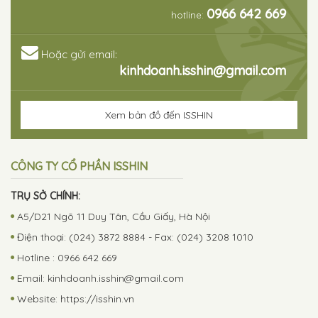
0966 642 669
hotline:
Hoặc gửi email:
kinhdoanh.isshin@gmail.com
Xem bản đồ đến ISSHIN
CÔNG TY CỔ PHẦN ISSHIN
TRỤ SỞ CHÍNH:
A5/D21 Ngõ 11 Duy Tân, Cầu Giấy, Hà Nội
Điện thoại: (024) 3872 8884 - Fax: (024) 3208 1010
Hotline : 0966 642 669
Email:
kinhdoanh.isshin@gmail.com
Website: https://isshin.vn