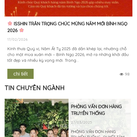
ISSHIN TRÂN TRỌNG CHÚC MỪNG NĂM MỚI BÍNH NGỌ
2026
17/02/2026
Kính thưa Quý vị, Năm Ất Tỵ 2025 đã dần khép lại, nhường chỗ
cho một mùa xuân mới – Bính Ngọ 2026, mở ra những khởi đầu
tốt đẹp và nhiều kỳ vọng mới. Trong...
chi tiết
98
TIN CHUYÊN NGÀNH
PHỎNG VẤN ĐƠN HÀNG
TRUYỀN THỐNG
27/03/2025
PHỎNG VẤN ĐƠN HÀNG
TRUYỀN THỐNG: QUYẾT TÂM,