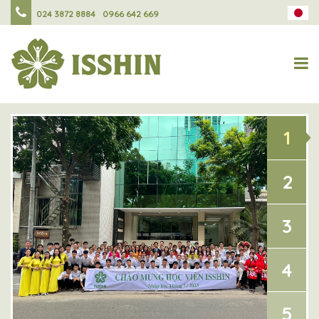
024 3872 8884
0966 642 669
1
2
3
4
5