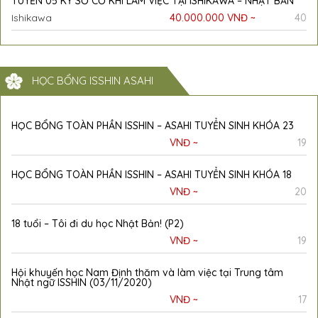
TUYỂN 05 KỸ SƠ CƠ KHÍ LÀM VIỆC TẠI ISHIKAWA – NHẬT BẢN
Ishikawa
40.000.000 VNĐ ~
40
HỌC BỔNG ISSHIN ASAHI
HỌC BỔNG TOÀN PHẦN ISSHIN – ASAHI TUYỂN SINH KHÓA 23
VNĐ ~
19
HỌC BỔNG TOÀN PHẦN ISSHIN – ASAHI TUYỂN SINH KHÓA 18
VNĐ ~
20
18 tuổi – Tôi đi du học Nhật Bản! (P2)
VNĐ ~
19
Hội khuyến học Nam Định thăm và làm việc tại Trung tâm
Nhật ngữ ISSHIN (03/11/2020)
VNĐ ~
17