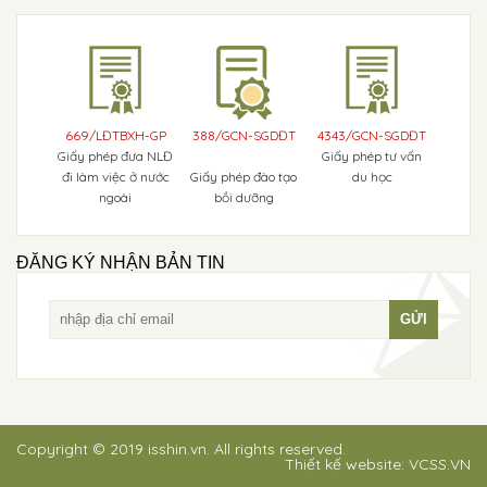
669/LĐTBXH-GP
388/GCN-SGDĐT
4343/GCN-SGDĐT
Giấy phép đưa NLĐ
Giấy phép tư vấn
đi làm việc ở nước
Giấy phép đào tạo
du học
ngoài
bồi dưỡng
ĐĂNG KÝ NHẬN BẢN TIN
Copyright © 2019 isshin.vn. All rights reserved.
Thiết kế website:
VCSS.VN