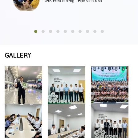
DHS Điều dưỡng - Học viên K69
GALLERY