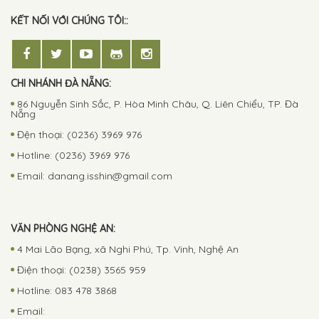
KẾT NỐI VỚI CHÚNG TÔI::
CHI NHÁNH ĐÀ NẴNG:
86 Nguyễn Sinh Sắc, P. Hòa Minh Châu, Q. Liên Chiểu, TP. Đà
Nẵng
Đện thoại: (0236) 3969 976
Hotline: (0236) 3969 976
Email:
danang.isshin@gmail.com
VĂN PHÒNG NGHỆ AN:
4 Mai Lão Bạng, xã Nghi Phú, Tp. Vinh, Nghệ An
Điện thoại: (0238) 3565 959
Hotline: 083 478 3868
Email: