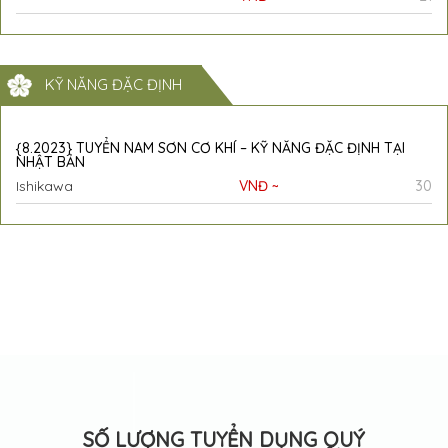
KỸ NĂNG ĐẶC ĐỊNH
{8.2023} TUYỂN NAM SƠN CƠ KHÍ – KỸ NĂNG ĐẶC ĐỊNH TẠI
NHẬT BẢN
Ishikawa
VNĐ ~
30
SỐ LƯỢNG TUYỂN DỤNG QUÝ